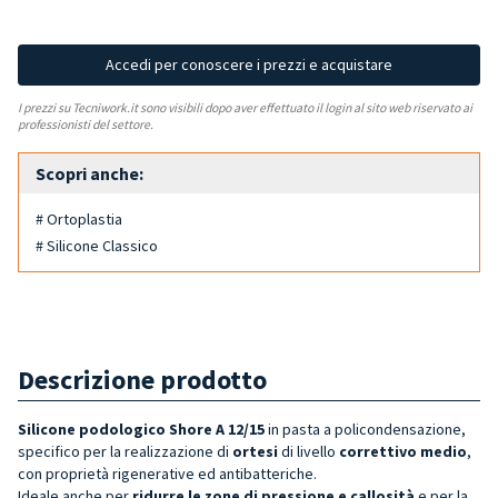
Accedi per conoscere i prezzi e acquistare
I prezzi su Tecniwork.it sono visibili dopo aver effettuato il login al sito web riservato ai
professionisti del settore.
Scopri anche:
# Ortoplastia
# Silicone Classico
Descrizione prodotto
Silicone podologico Shore A 12/15
in pasta a policondensazione,
specifico per la realizzazione di
ortesi
di livello
correttivo medio
,
con proprietà rigenerative ed antibatteriche.
Ideale anche per
ridurre le zone di pressione e callosità
e per la