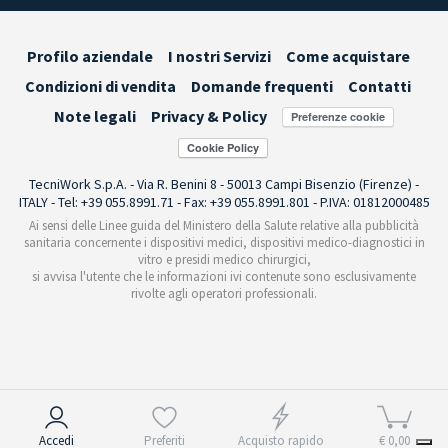
Profilo aziendale
I nostri Servizi
Come acquistare
Condizioni di vendita
Domande frequenti
Contatti
Note legali
Privacy & Policy
Preferenze cookie
TecniWork S.p.A. - Via R. Benini 8 - 50013 Campi Bisenzio (Firenze) -
ITALY - Tel: +39 055.8991.71 - Fax: +39 055.8991.801 - P.IVA: 01812000485
Ai sensi delle Linee guida del Ministero della Salute relative alla pubblicità
sanitaria concernente i dispositivi medici, dispositivi medico-diagnostici in
vitro e presidi medico chirurgici,
si avvisa l'utente che le informazioni ivi contenute sono esclusivamente
rivolte agli operatori professionali.
Informativa sulla raccolta
Accedi
Preferiti
Acquisto rapido
€ 0,00