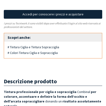
Accedi per conoscere i prezzi e acquistare
I prezzi su Tecniwork.it sono visibili dopo aver effettuato il login al sito web riservato ai
professionisti del settore.
Scopri anche:
# Tintura Ciglia e Tintura Sopracciglia
# Colori Tintura Ciglia e Sopracciglia
Descrizione prodotto
Tintura professionale per ciglia e sopracciglia
Combinal
per
colorare, accentuare e definire la forma dell’occhi
o e
dell'arcata sopraccigliare
donando un
risultato assolutamente
naturale
.