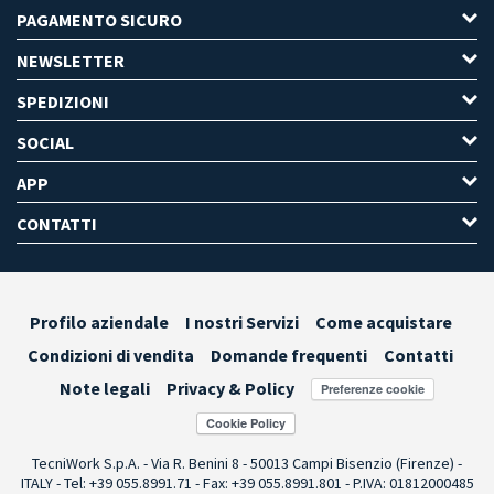
PAGAMENTO SICURO
NEWSLETTER
SPEDIZIONI
SOCIAL
APP
CONTATTI
Profilo aziendale
I nostri Servizi
Come acquistare
Condizioni di vendita
Domande frequenti
Contatti
Note legali
Privacy & Policy
Preferenze cookie
TecniWork S.p.A. - Via R. Benini 8 - 50013 Campi Bisenzio (Firenze) -
ITALY - Tel: +39 055.8991.71 - Fax: +39 055.8991.801 - P.IVA: 01812000485