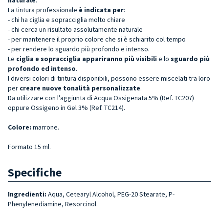
La tintura professionale
è indicata per
:
- chi ha ciglia e sopracciglia molto chiare
- chi cerca un risultato assolutamente naturale
- per mantenere il proprio colore che si è schiarito col tempo
- per rendere lo sguardo più profondo e intenso.
Le
ciglia e sopracciglia appariranno più visibili
e lo
sguardo più
profondo ed intenso
.
I diversi colori di tintura disponibili, possono essere miscelati tra loro
per
creare nuove tonalità personalizzate
.
Da utilizzare con l'aggiunta di Acqua Ossigenata 5% (Ref. TC207)
oppure Ossigeno in Gel 3% (Ref. TC214).
Colore:
marrone.
Formato 15 ml.
Specifiche
Ingredienti:
Aqua, Cetearyl Alcohol, PEG-20 Stearate, P-
Phenylenediamine, Resorcinol.