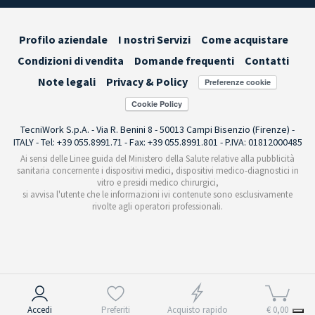
Profilo aziendale
I nostri Servizi
Come acquistare
Condizioni di vendita
Domande frequenti
Contatti
Note legali
Privacy & Policy
Preferenze cookie
TecniWork S.p.A. - Via R. Benini 8 - 50013 Campi Bisenzio (Firenze) -
ITALY - Tel: +39 055.8991.71 - Fax: +39 055.8991.801 - P.IVA: 01812000485
Ai sensi delle Linee guida del Ministero della Salute relative alla pubblicità
sanitaria concernente i dispositivi medici, dispositivi medico-diagnostici in
vitro e presidi medico chirurgici,
si avvisa l'utente che le informazioni ivi contenute sono esclusivamente
rivolte agli operatori professionali.
Informativa sulla raccolta
Accedi
Preferiti
Acquisto rapido
€ 0,00