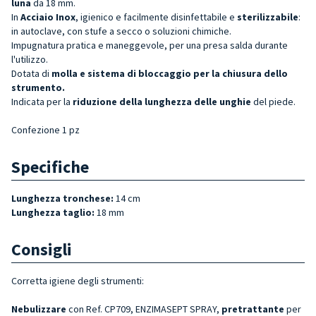
luna
da 18 mm.
In
Acciaio Inox
, igienico e facilmente disinfettabile e
sterilizzabile
:
in autoclave, con stufe a secco o soluzioni chimiche.
Impugnatura pratica e maneggevole, per una presa salda durante
l'utilizzo.
Dotata di
molla e sistema di bloccaggio per la chiusura dello
strument
o.
Indicata per la
riduzione della lunghezza delle unghie
del piede.
Confezione 1 pz
Specifiche
Lunghezza tronchese:
14 cm
Lunghezza taglio:
18 mm
Consigli
Corretta igiene degli strumenti:
Nebulizzare
con Ref. CP709, ENZIMASEPT SPRAY,
pretrattante
per