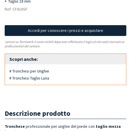
Taglio 18 mm
Ref: CF616SF
Accedi per conoscere i prezzi e acquistare
I prezzi su Tecniwork.it sono visibili dopo aver effettuato il login al sito web riservato ai
professionisti del settore.
Scopri anche:
# Tronchesi per Unghie
# Tronchesi Taglio Luna
Descrizione prodotto
Tronchese
professionale per unghie del piede con
taglio mezza