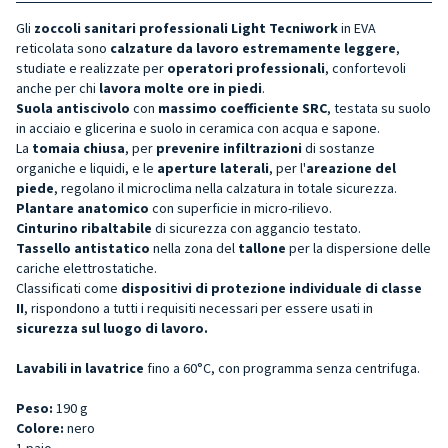
Gli
zoccoli sanitari professionali Light Tecniwork
in EVA
reticolata sono
calzature da lavoro estremamente leggere
,
studiate e realizzate per
operatori professionali
, confortevoli
anche per chi
lavora molte ore in piedi
.
Suola antiscivolo
con
massimo coefficiente SRC
, testata su suolo
in acciaio e glicerina e suolo in ceramica con acqua e sapone.
La
tomaia chiusa
, per
prevenire infiltrazioni
di sostanze
organiche e liquidi, e le
aperture laterali
, per l'
areazione del
piede
, regolano il microclima nella calzatura in totale sicurezza.
Plantare anatomico
con superficie in micro-rilievo.
Cinturino ribaltabile
di sicurezza con aggancio testato.
Tassello antistatico
nella zona del
tallone
per la dispersione delle
cariche elettrostatiche.
Classificati come
dispositivi di protezione individuale di classe
II
, rispondono a tutti i requisiti necessari per essere usati in
sicurezza sul luogo di lavoro.
Lavabili in lavatrice
fino a 60°C, con programma senza centrifuga.
Peso:
190 g
Colore:
nero
1 paio