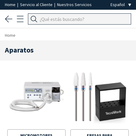
Home
|
Servicio al Cliente
|
Nuestros Servicios
Home
Aparatos
MICROMOTORES
FRESAS PARA