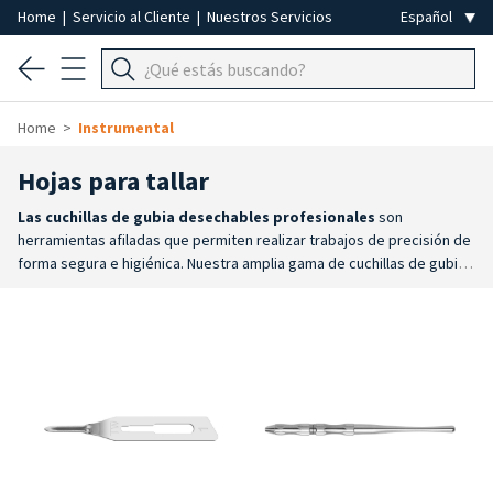
Home
|
Servicio al Cliente
|
Nuestros Servicios
Home
Instrumental
Hojas para tallar
Las cuchillas
de gubia desechables profesionales
son
herramientas afiladas que permiten realizar trabajos de precisión de
forma segura e higiénica. Nuestra amplia gama de cuchillas de gubia
desechables garantiza la máxima eficiencia y seguridad gracias
a
Higiene y seguridad certificadas
: cuchillas estériles, envasadas
individualmente y estrictamente de un solo uso. Características
imprescindibles para eliminar cualquier riesgo de contaminación
cruzada y garantizar los máximos estándares higiénico-sanitarios
exigidos.
Máxima precisión operativa
: instrumentos diseñados
específicamente para trabajos que requieren una gran precisión. La
calidad del filo garantiza un corte limpio y un control total durante
cada fase del tratamiento.
Versatilidad de medidas
: una gama