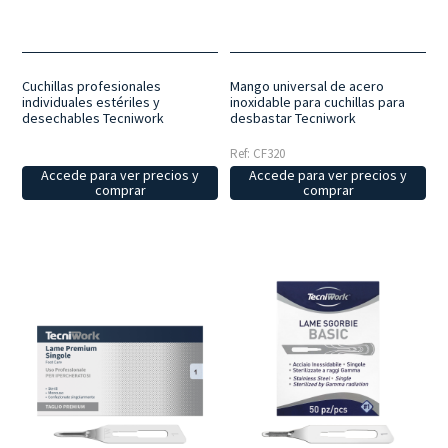
completa de diferentes tamaños que permite al profesional
seleccionar la cuchilla perfecta en función de la morfología de la zona
a tratar y del nivel de precisión requerido.
Practicidad «listo para
usar
»: instrumentos fiables y listos para usar que permiten optimizar
los tiempos de preparación del puesto de trabajo, garantizando un
Cuchillas profesionales
Mango universal de acero
individuales estériles y
inoxidable para cuchillas para
flujo de trabajo fluido, rápido y eficiente.
desechables Tecniwork
desbastar Tecniwork
Ref: CF320
Accede para ver precios y
Accede para ver precios y
comprar
comprar