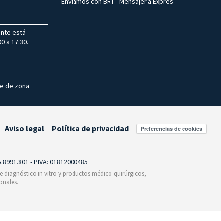
Enviamos con BRT - Mensajería Exprés
ente está
0 a 17:30.
te de zona
Aviso legal
Política de privacidad
Preferencias de cookies
55.8991.801 - P.IVA: 01812000485
 de diagnóstico in vitro y productos médico-quirúrgicos,
onales.