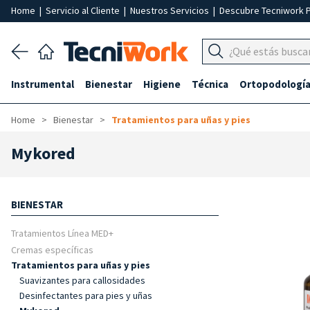
Home
|
Servicio al Cliente
|
Nuestros Servicios
|
Descubre Tecniwork 
Instrumental
Bienestar
Higiene
Técnica
Ortopodologí
Home
Bienestar
Tratamientos para uñas y pies
Mykored
BIENESTAR
Tratamientos Línea MED+
Cremas específicas
Tratamientos para uñas y pies
Suavizantes para callosidades
Desinfectantes para pies y uñas