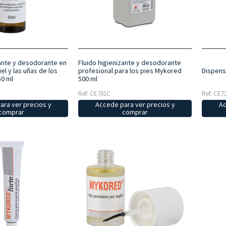
zante y desodorante en
Fluido higienizante y desodorante
iel y las uñas de los
profesional para los pies Mykored
Dispens
50 ml
500 ml
Ref: CE701C
Ref: CE7
ara ver precios y
Accede para ver precios y
Ac
comprar
comprar