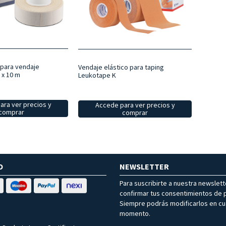
 para vendaje
Vendaje elástico para taping
 x 10 m
Leukotape K
ara ver precios y
Accede para ver precios y
comprar
comprar
O
NEWSLETTER
Para suscribirte a nuestra newslet
confirmar tus consentimientos de p
Siempre podrás modificarlos en cu
momento.