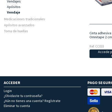
Vendajes
Apósitos
Vendaje
Medicaciones tradicionales
Apósitos avanzados
Toma de huellas
Cinta adhesiva
Omnitape 2 cm
Ref: CC033
Accede p
ACCEDER
PAGO SEGUR
Login
¿Olvidaste tu contraseña?
¿Aún no tienes una cuenta? Regístrate
Eliminar tu cuenta