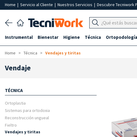
Home
|
Servicio al Cliente
|
Nuestros Servicios
|
Descubre Tecniwork 
Instrumental
Bienestar
Higiene
Técnica
Ortopodologí
Home
Técnica
Vendajes y tiritas
Vendaje
TÉCNICA
Ortoplastia
Sistemas para ortodoxia
Reconstrucción ungueal
Fieltro
Vendajes y tiritas