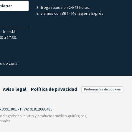
sletter
Entrega rápida en 24/48 horas.
Enviamos con BRT - Mensajería Exprés
ente está
0 a 17:30.
te de zona
Aviso legal
Política de privacidad
Preferencias de cookies
55.8991.801 - P.IVA: 01812000485
 de diagnóstico in vitro y productos médico-quirúrgicos,
onales.