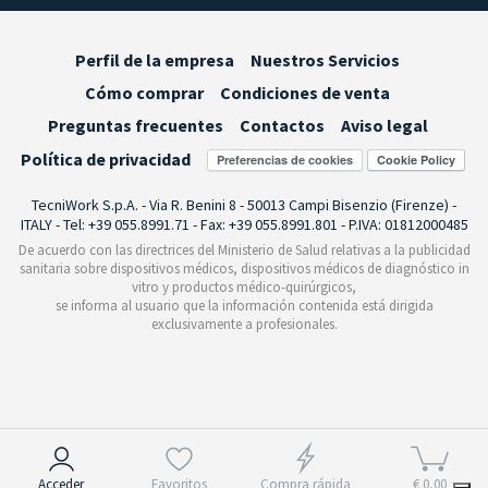
Perfil de la empresa
Nuestros Servicios
Cómo comprar
Condiciones de venta
Preguntas frecuentes
Contactos
Aviso legal
Política de privacidad
Preferencias de cookies
TecniWork S.p.A. - Via R. Benini 8 - 50013 Campi Bisenzio (Firenze) -
ITALY - Tel: +39 055.8991.71 - Fax: +39 055.8991.801 - P.IVA: 01812000485
De acuerdo con las directrices del Ministerio de Salud relativas a la publicidad
sanitaria sobre dispositivos médicos, dispositivos médicos de diagnóstico in
vitro y productos médico-quirúrgicos,
se informa al usuario que la información contenida está dirigida
exclusivamente a profesionales.
Aviso en el momento de la recogida
Acceder
Favoritos
Compra rápida
€ 0,00