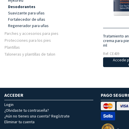
Mykored
Desodorantes
Suavizante para uñas
Fortalecedor de uñas
Regenerador para uñas
Parches y accesorios para pies
Tratamiento an
Protecciones para los pies
crema para pi
ml
Plantillas
Ref: CE409
Taloneras y plantillas de talon
Accede p
ACCEDER
PAGO SEGUR
Login
¿Olvidaste tu contraseña?
¿Aún no tienes una cuenta? Regístrate
Eliminar tu cuenta