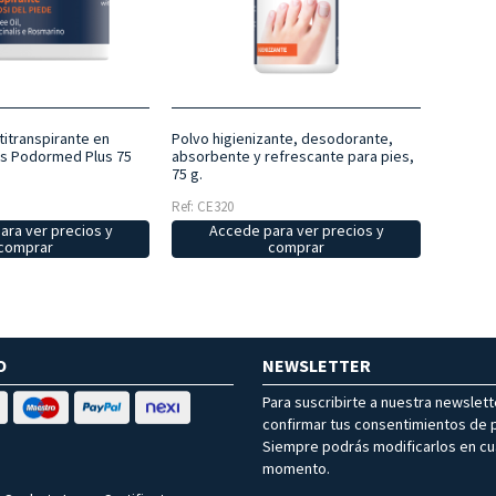
titranspirante en
Polvo higienizante, desodorante,
es Podormed Plus 75
absorbente y refrescante para pies,
75 g.
Ref: CE320
ara ver precios y
Accede para ver precios y
comprar
comprar
O
NEWSLETTER
Para suscribirte a nuestra newslet
confirmar tus consentimientos de p
Siempre podrás modificarlos en cu
momento.