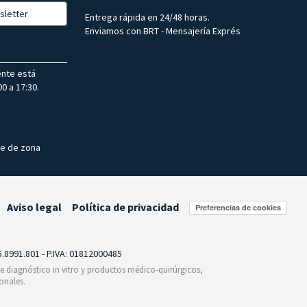
sletter
Entrega rápida en 24/48 horas.
Enviamos con BRT - Mensajería Exprés
ente está
0 a 17:30.
te de zona
Aviso legal
Política de privacidad
Preferencias de cookies
55.8991.801 - P.IVA: 01812000485
 de diagnóstico in vitro y productos médico-quirúrgicos,
onales.