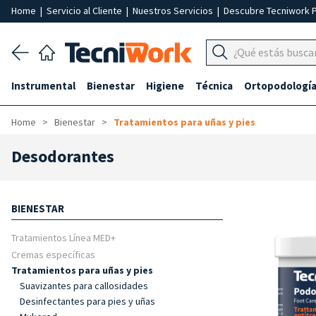
Home
|
Servicio al Cliente
|
Nuestros Servicios
|
Descubre Tecniwork 
Instrumental
Bienestar
Higiene
Técnica
Ortopodologí
Home
Bienestar
Tratamientos para uñas y pies
Desodorantes
BIENESTAR
Tratamientos Línea MED+
Cremas específicas
Tratamientos para uñas y pies
Suavizantes para callosidades
Desinfectantes para pies y uñas