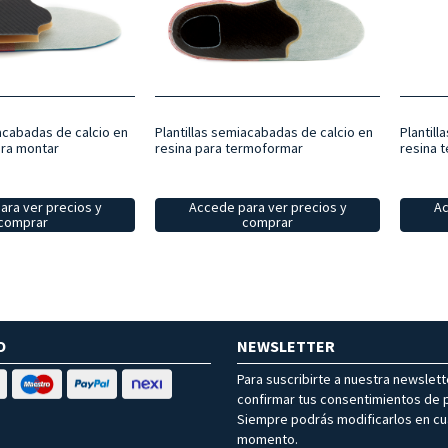
iacabadas de calcio en
Plantillas semiacabadas de calcio en
Plantil
ara montar
resina para termoformar
resina 
ara ver precios y
Accede para ver precios y
Ac
comprar
comprar
O
NEWSLETTER
Para suscribirte a nuestra newslet
confirmar tus consentimientos de p
Siempre podrás modificarlos en cu
momento.