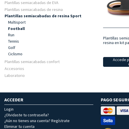
Plantillas semiacabadas de EVA
Plantillas semiacabadas de resina
Plantillas semiacabadas de resina Sport
Multisport
Football
Run
Plantillas sem
Tennis
resina en kit p
Golf
Ciclismo
Accede p
Plantillas semiacabadas confort
Accesorios
Laboratorio
ACCEDER
PAGO SEGUR
Login
¿Olvidaste tu contraseña?
¿Aún no tienes una cuenta? Regístrate
Eliminar tu cuenta