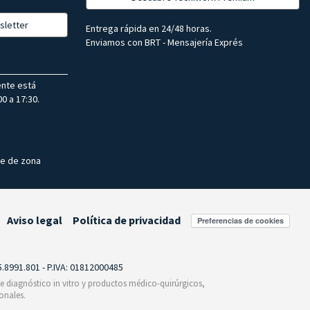
sletter
Entrega rápida en 24/48 horas.
Enviamos con BRT - Mensajería Exprés
ente está
0 a 17:30.
te de zona
Aviso legal
Política de privacidad
Preferencias de cookies
55.8991.801 - P.IVA: 01812000485
 de diagnóstico in vitro y productos médico-quirúrgicos,
onales.