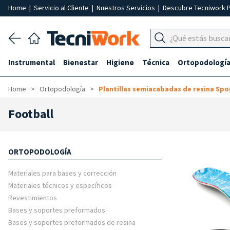
Home
|
Servicio al Cliente
|
Nuestros Servicios
|
Descubre Tecniwork 
Instrumental
Bienestar
Higiene
Técnica
Ortopodologí
Home
Ortopodología
Plantillas semiacabadas de resina Spo
Football
ORTOPODOLOGÍA
Materiales para bases y corrección
Materiales técnicos y específicos
Revestimientos
Bases y soportes preformados
Bases y soportes preformados de resina