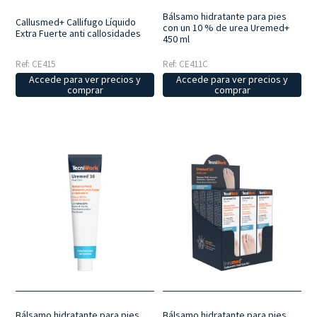
Bálsamo hidratante para pies
Callusmed+ Callifugo Líquido
con un 10 % de urea Uremed+
Extra Fuerte anti callosidades
450 ml
Ref: CE415
Ref: CE411C
Accede para ver precios y
Accede para ver precios y
comprar
comprar
Bálsamo hidratante para pies
Bálsamo hidratante para pies