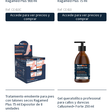
Ragamed Plus 900 ml
Ragamed Plus 75 ml
Ref: CE410C
Ref: CE410
Accede para ver precios y
Accede para ver precios y
comprar
comprar
Tratamiento emoliente para pies
Gel queratolítico profesional
con talones secos Ragamed
para callos y durezas
Plus 75 ml Expositor de 8
Callusmed+ Forte 250 ml
unidades