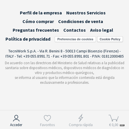
Perfil de la empresa
Nuestros Servicios
Cómo comprar
Condiciones de venta
Preguntas frecuentes
Contactos
Aviso legal
Política de privacidad
Preferencias de cookies
TecniWork S.p.A. - Via R. Benini 8 - 50013 Campi Bisenzio (Firenze) -
ITALY - Tel: +39 055.8991.71 - Fax: +39 055.8991.801 - P.IVA: 01812000485
De acuerdo con las directrices del Ministerio de Salud relativas a la publicidad
sanitaria sobre dispositivos médicos, dispositivos médicos de diagnóstico in
vitro y productos médico-quirúrgicos,
se informa al usuario que la información contenida está dirigida
exclusivamente a profesionales.
Aviso en el momento de la recogida
Acceder
Favoritos
Compra rápida
€ 0,00