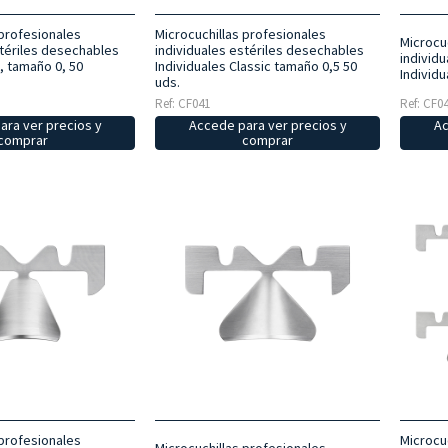
 profesionales
Microcuchillas profesionales
Microcu
stériles desechables
individuales estériles desechables
individ
, tamaño 0, 50
Individuales Classic tamaño 0,5 50
Individu
uds.
Ref: CF041
Ref: CF0
ara ver precios y
Accede para ver precios y
Ac
comprar
comprar
 profesionales
Microcu