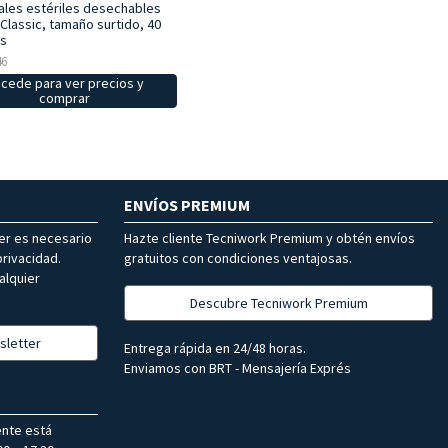
uales estériles desechables
Classic, tamaño surtido, 40
s
46
cede para ver precios y
comprar
ENVÍOS PREMIUM
ter es necesario
Hazte cliente Tecniwork Premium y obtén envíos
rivacidad.
gratuitos con condiciones ventajosas.
alquier
Descubre Tecniwork Premium
sletter
Entrega rápida en 24/48 horas.
Enviamos con BRT - Mensajería Exprés
ente está