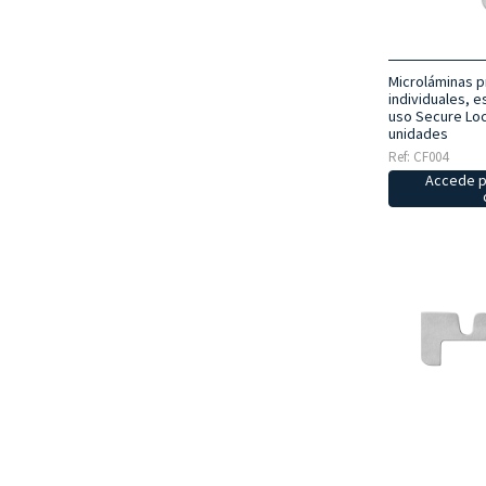
Microláminas p
individuales, e
uso Secure Loc
unidades
Ref: CF004
Accede p