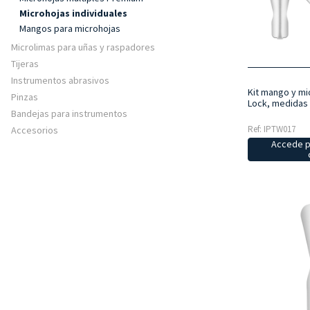
Microhojas individuales
Mangos para microhojas
Microlimas para uñas y raspadores
Tijeras
Instrumentos abrasivos
Kit mango y mi
Pinzas
Lock, medidas 
Bandejas para instrumentos
Ref: IPTW017
Accesorios
Accede p