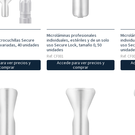
Microláminas profesionales
Microlá
crocuchillas Secure
individuales, estériles y de un solo
individu
variadas, 40 unidades
uso Secure Lock, tamaño 0, 50
uso Sec
unidades
unidade
Ref: CF001
Ref: CF0
ara ver precios y
Accede para ver precios y
Ac
comprar
comprar