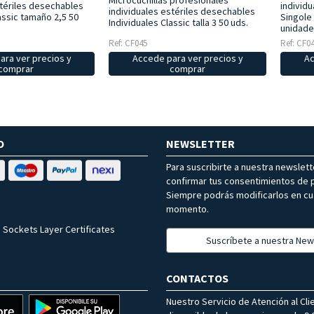
Microcuchillas profesionales
stériles desechables
individ
individuales estériles desechables
assic tamaño 2,5 50
Singole 
Individuales Classic talla 3 50 uds.
unidade
Ref: CF045
Ref: CF0
ara ver precios y
Accede para ver precios y
Ac
comprar
comprar
O
NEWSLETTER
Para suscribirte a nuestra newslet
confirmar tus consentimientos de p
Siempre podrás modificarlos en cu
momento.
 Sockets Layer Certificates
Suscríbete a nuestra New
CONTACTOS
Nuestro Servicio de Atención al Cli