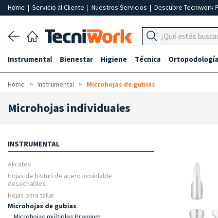
Home
|
Servicio al Cliente
|
Nuestros Servicios
|
Descubre Tecniwork 
Instrumental
Bienestar
Higiene
Técnica
Ortopodologí
Home
Instrumental
Microhojas de gubias
Microhojas individuales
INSTRUMENTAL
Alicates
Hojas de bisturí de acero inoxidable
desechables
Hojas para tallar
Microhojas de gubias
Microhojas múltiples Premium