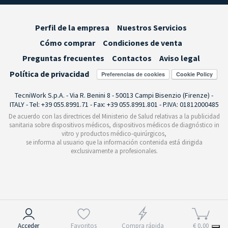
Perfil de la empresa
Nuestros Servicios
Cómo comprar
Condiciones de venta
Preguntas frecuentes
Contactos
Aviso legal
Política de privacidad
Preferencias de cookies
TecniWork S.p.A. - Via R. Benini 8 - 50013 Campi Bisenzio (Firenze) -
ITALY - Tel: +39 055.8991.71 - Fax: +39 055.8991.801 - P.IVA: 01812000485
De acuerdo con las directrices del Ministerio de Salud relativas a la publicidad
sanitaria sobre dispositivos médicos, dispositivos médicos de diagnóstico in
vitro y productos médico-quirúrgicos,
se informa al usuario que la información contenida está dirigida
exclusivamente a profesionales.
Aviso en el momento de la recogida
Acceder
Favoritos
Compra rápida
€ 0,00