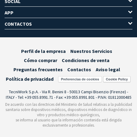
SOCIAL
APP
CONTACTOS
Perfil de la empresa
Nuestros Servicios
Cómo comprar
Condiciones de venta
Preguntas frecuentes
Contactos
Aviso legal
Política de privacidad
Preferencias de cookies
TecniWork S.p.A. - Via R. Benini 8 - 50013 Campi Bisenzio (Firenze) -
ITALY - Tel: +39 055.8991.71 - Fax: +39 055.8991.801 - P.IVA: 01812000485
De acuerdo con las directrices del Ministerio de Salud relativas a la publicidad
sanitaria sobre dispositivos médicos, dispositivos médicos de diagnóstico in
vitro y productos médico-quirúrgicos,
se informa al usuario que la información contenida está dirigida
exclusivamente a profesionales.