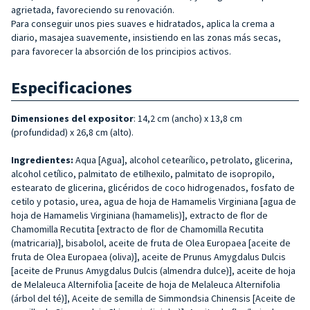
agrietada, favoreciendo su renovación.
Para conseguir unos pies suaves e hidratados, aplica la crema a
diario, masajea suavemente, insistiendo en las zonas más secas,
para favorecer la absorción de los principios activos.
Especificaciones
Dimensiones del expositor
: 14,2 cm (ancho) x 13,8 cm
(profundidad) x 26,8 cm (alto).
Ingredientes:
Aqua [Agua], alcohol cetearílico, petrolato, glicerina,
alcohol cetílico, palmitato de etilhexilo, palmitato de isopropilo,
estearato de glicerina, glicéridos de coco hidrogenados, fosfato de
cetilo y potasio, urea, agua de hoja de Hamamelis Virginiana [agua de
hoja de Hamamelis Virginiana (hamamelis)], extracto de flor de
Chamomilla Recutita [extracto de flor de Chamomilla Recutita
(matricaria)], bisabolol, aceite de fruta de Olea Europaea [aceite de
fruta de Olea Europaea (oliva)], aceite de Prunus Amygdalus Dulcis
[aceite de Prunus Amygdalus Dulcis (almendra dulce)], aceite de hoja
de Melaleuca Alternifolia [aceite de hoja de Melaleuca Alternifolia
(árbol del té)], Aceite de semilla de Simmondsia Chinensis [Aceite de