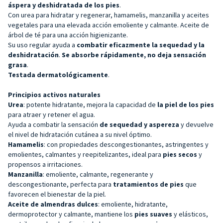
áspera y deshidratada de los pies
.
Con urea para hidratar y regenerar, hamamelis, manzanilla y aceites
vegetales para una elevada acción emoliente y calmante. Aceite de
árbol de té para una acción higienizante.
Su uso regular ayuda a
combatir eficazmente la sequedad y la
deshidratación
.
Se absorbe rápidamente, no deja sensación
grasa
.
Testada dermatológicamente
.
Principios activos naturales
Urea
: potente hidratante, mejora la capacidad de
la piel de los pies
para atraer y retener el agua.
Ayuda a combatir la sensación
de sequedad y aspereza
y devuelve
el nivel de hidratación cutánea a su nivel óptimo.
Hamamelis
: con propiedades descongestionantes, astringentes y
emolientes, calmantes y reepitelizantes, ideal para
pies secos
y
propensos a irritaciones.
Manzanilla
: emoliente, calmante, regenerante y
descongestionante, perfecta para
tratamientos de pies
que
favorecen el bienestar de la piel.
Aceite de almendras dulces
: emoliente, hidratante,
dermoprotector y calmante, mantiene los
pies suaves
y elásticos,