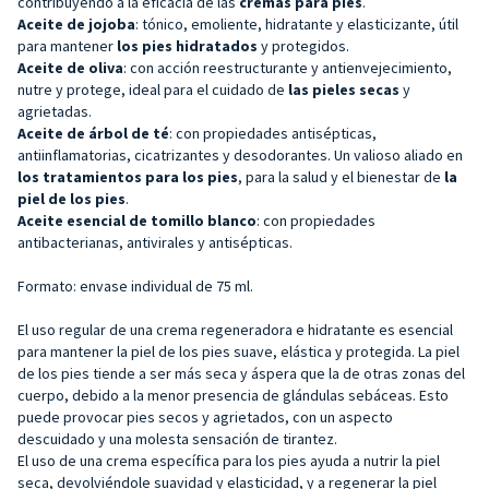
contribuyendo a la eficacia de las
cremas para pies
.
Aceite de jojoba
: tónico, emoliente, hidratante y elasticizante, útil
para mantener
los pies hidratados
y protegidos.
Aceite de oliva
: con acción reestructurante y antienvejecimiento,
nutre y protege, ideal para el cuidado de
las pieles secas
y
agrietadas.
Aceite de árbol de té
: con propiedades antisépticas,
antiinflamatorias, cicatrizantes y desodorantes. Un valioso aliado en
los tratamientos para los pies
, para la salud y el bienestar de
la
piel de los pies
.
Aceite esencial de tomillo blanco
: con propiedades
antibacterianas, antivirales y antisépticas.
Formato: envase individual de 75 ml.
El uso regular de una crema regeneradora e hidratante es esencial
para mantener la piel de los pies suave, elástica y protegida. La piel
de los pies tiende a ser más seca y áspera que la de otras zonas del
cuerpo, debido a la menor presencia de glándulas sebáceas. Esto
puede provocar pies secos y agrietados, con un aspecto
descuidado y una molesta sensación de tirantez.
El uso de una crema específica para los pies ayuda a nutrir la piel
seca, devolviéndole suavidad y elasticidad, y a regenerar la piel