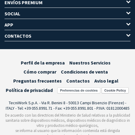
ENVÍOS PREMIUM
SOCIAL
APP
CONTACTOS
Perfil de la empresa
Nuestros Servicios
Cómo comprar
Condiciones de venta
Preguntas frecuentes
Contactos
Aviso legal
Política de privacidad
Preferencias de cookies
TecniWork S.p.A. - Via R. Benini 8 - 50013 Campi Bisenzio (Firenze) -
ITALY - Tel: +39 055.8991.71 - Fax: +39 055.8991.801 - P.IVA: 01812000485
De acuerdo con las directrices del Ministerio de Salud relativas a la publicidad
sanitaria sobre dispositivos médicos, dispositivos médicos de diagnóstico in
vitro y productos médico-quirúrgicos,
se informa al usuario que la información contenida está dirigida