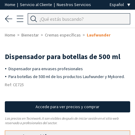
Home
|
Servicio al Cliente
|
Nuestros Servicios
Home
Bienestar
Cremas específicas
Laufwunder
Dispensador para botellas de 500 ml
Dispensador para envases profesionales
Para botellas de 500 ml de los productos Laufwunder y Mykored.
Ref: CE725
Accede para ver precios y comprar
Los precios en Tecniwork.it son visibles después de iniciar sesión en el sitio web
reservado a profesionales del sector.