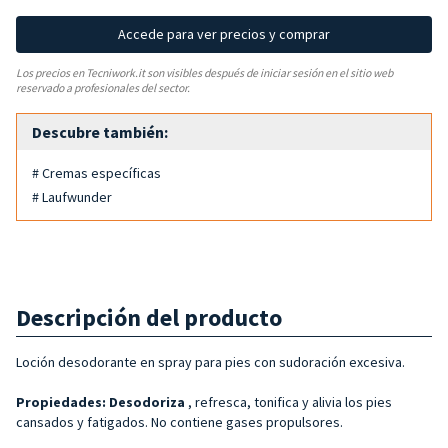
Accede para ver precios y comprar
Los precios en Tecniwork.it son visibles después de iniciar sesión en el sitio web
reservado a profesionales del sector.
Descubre también:
# Cremas específicas
# Laufwunder
Descripción del producto
Loción desodorante en spray para pies con sudoración excesiva.
Propiedades: Desodoriza
, refresca, tonifica y alivia los pies
cansados y fatigados. No contiene gases propulsores.