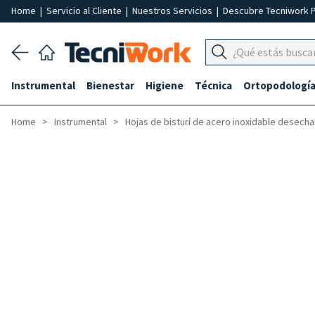
Home
|
Servicio al Cliente
|
Nuestros Servicios
|
Descubre Tecniwork 
Instrumental
Bienestar
Higiene
Técnica
Ortopodologí
Home
Instrumental
Hojas de bisturí de acero inoxidable desech