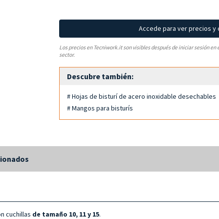
Accede para ver precios y
Los precios en Tecniwork.it son visibles después de iniciar sesión en 
sector.
Descubre también:
# Hojas de bisturí de acero inoxidable desechables
# Mangos para bisturís
cionados
n cuchillas
de tamaño 10, 11 y 15
.