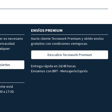
ENVÍOS PREMIUM
ter es necesario
Hazte cliente Tecniwork Premium y obtén envíos
rivacidad.
gratuitos con condiciones ventajosas.
alquier
Descubre Tecniwork Premium
sletter
Entrega rápida en 24/48 horas.
Enviamos con BRT - Mensajería Exprés
ente está
0 a 17:30.