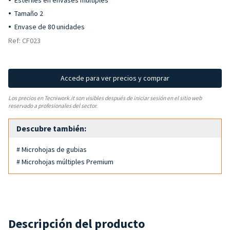
Estériles en envases múltiples
Tamaño 2
Envase de 80 unidades
Ref: CF023
Accede para ver precios y comprar
Los precios en Tecniwork.it son visibles después de iniciar sesión en el sitio web
reservado a profesionales del sector.
Descubre también:
# Microhojas de gubias
# Microhojas múltiples Premium
Descripción del producto