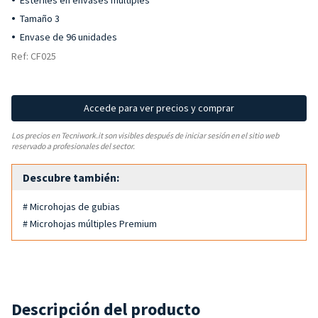
Estériles en envases múltiples
Tamaño 3
Envase de 96 unidades
Ref: CF025
Accede para ver precios y comprar
Los precios en Tecniwork.it son visibles después de iniciar sesión en el sitio web
reservado a profesionales del sector.
Descubre también:
# Microhojas de gubias
# Microhojas múltiples Premium
Descripción del producto