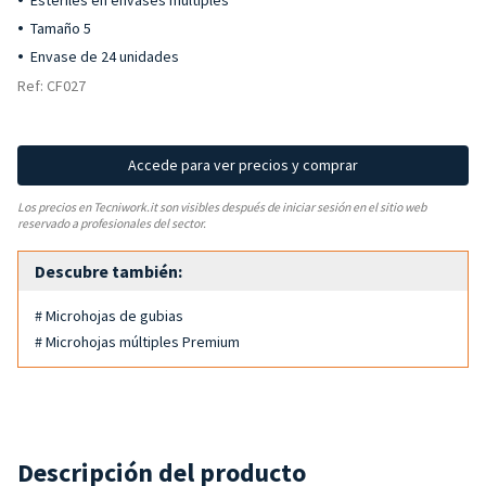
Estériles en envases múltiples
Tamaño 5
Envase de 24 unidades
Ref: CF027
Accede para ver precios y comprar
Los precios en Tecniwork.it son visibles después de iniciar sesión en el sitio web
reservado a profesionales del sector.
Descubre también:
# Microhojas de gubias
# Microhojas múltiples Premium
Descripción del producto