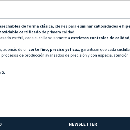
esechables de forma clásica
, ideales para
eliminar
callosidades e hip
inoxidable
certificado
de primera calidad.
vasado estéril, cada cuchilla se somete a
estrictos controles de calidad
ión, además de un
corte fino, preciso y
eficaz
, garantizan que cada cuchil
e procesos de producción avanzados de precisión y con especial atención
 2.
O
NEWSLETTER