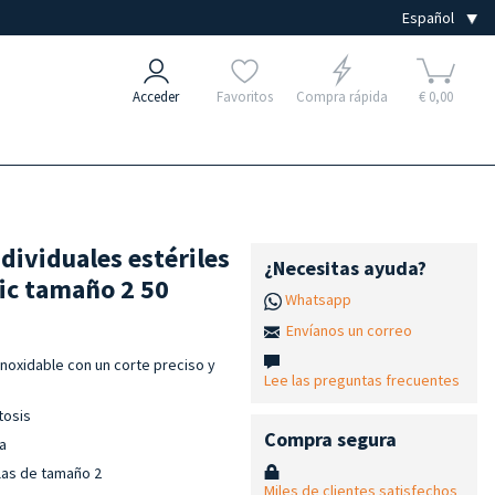
Acceder
Favoritos
Compra rápida
€ 0,00
dividuales estériles
¿Necesitas ayuda?
sic tamaño 2 50
Whatsapp
Envíanos un correo
noxidable con un corte preciso y
Lee las preguntas frecuentes
tosis
Compra segura
ra
las de tamaño 2
Miles de clientes satisfechos