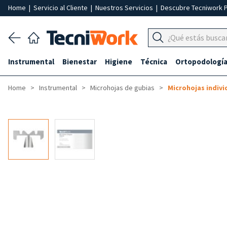
Home
|
Servicio al Cliente
|
Nuestros Servicios
|
Descubre Tecniwork 
Instrumental
Bienestar
Higiene
Técnica
Ortopodologí
Home
Instrumental
Microhojas de gubias
Microhojas indivi