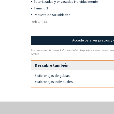
Esterilizadas y envasadas individualmente
Tamaño 2
Paquete de 50 unidades
Ref: CF043
Accede para ver precios y
Los precios en Tecniwork.it son visibles después de iniciar sesión en 
sector.
Descubre también:
# Microhojas de gubias
# Microhojas individuales