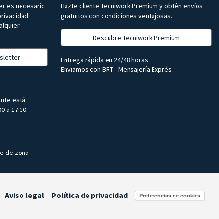
ter es necesario
Hazte cliente Tecniwork Premium y obtén envíos
rivacidad.
gratuitos con condiciones ventajosas.
alquier
Descubre Tecniwork Premium
sletter
Entrega rápida en 24/48 horas.
Enviamos con BRT - Mensajería Exprés
ente está
0 a 17:30.
te de zona
Aviso legal
Política de privacidad
Preferencias de cookies