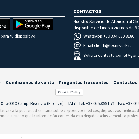
CONTACTOS
Nuestro Servicio de Atención al Cli
disponible de lunes a viernes de 9:0
WhatsApp +39 334 639 8180
para tu dispositivo
Email clienti@tecniwork.it
Solicita contacto con el Agen
r
Condiciones de venta
Preguntas frecuentes
Contactos
i 8 - 50013 Campi Bisenzio (Firenze) - ITALY - Tel: +39 055.8991.71 - Fax: +39 0
relativas a la publicidad sanitaria sobre dispositivos médicos, dispositivos médicos
orma al usuario que la información contenida está dirigida exclusivamente a profesi