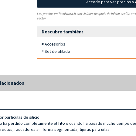
Accede para ver precios y
Los precios en Tecniwork.it son visibles después de iniciar sesión en 
sector.
Descubre también:
# Accesorios
# Set de afilado
lacionados
 partículas de silicio.
nto ha perdido completamente el
filo
o cuando ha pasado mucho tiempo desd
s rectos, rascadores sin forma segmentada, tijeras para uñas.