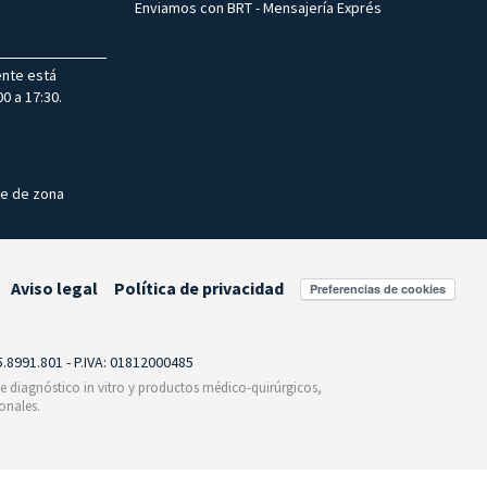
Enviamos con BRT - Mensajería Exprés
ente está
0 a 17:30.
te de zona
Aviso legal
Política de privacidad
Preferencias de cookies
55.8991.801 - P.IVA: 01812000485
 de diagnóstico in vitro y productos médico-quirúrgicos,
onales.