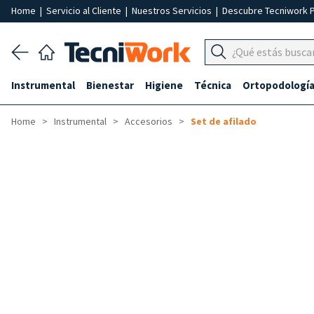
Home
|
Servicio al Cliente
|
Nuestros Servicios
|
Descubre Tecniwork 
Instrumental
Bienestar
Higiene
Técnica
Ortopodologí
Home
Instrumental
Accesorios
Set de afilado