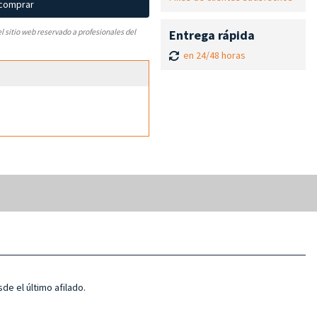
 comprar
Entrega rápida
el sitio web reservado a profesionales del
en 24/48 horas
e el último afilado.