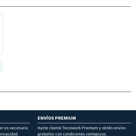
ENVÍOS PREMIUM
ter es necesario
Hazte cliente Tecniwork Premium y obtén envíos
rivacidad.
gratuitos con condiciones ventajosas.