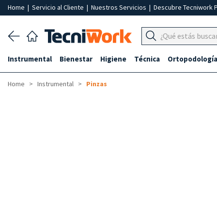
Home
|
Servicio al Cliente
|
Nuestros Servicios
|
Descubre Tecniwork 
Instrumental
Bienestar
Higiene
Técnica
Ortopodologí
Home
Instrumental
Pinzas