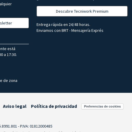
alquier
Descubre Tecniwork Premium
sletter
Entrega rápida en 24/48 horas.
Enviamos con BRT - Mensajería Exprés
ente está
0 a 17:30.
te de zona
Aviso legal
Política de privacidad
Preferencias de cookies
55.8991.801 - P.IVA: 01812000485