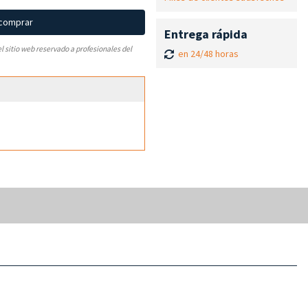
 comprar
Entrega rápida
el sitio web reservado a profesionales del
en 24/48 horas