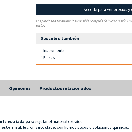
Accede para ver precios y
Los precios en Tecniwork.it son visibles después de iniciar sesión en 
sector.
Descubre también:
# Instrumental
# Pinzas
s
Opiniones
Productos relacionados
nta estriada para
sujetar el material extraído.
y
esterilizables
: en
autoclave
, con hornos secos o soluciones químicas.