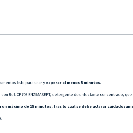
rumentos listo para usar y
esperar al menos 5 minutos
.
s
con Ref. CP708 ENZIMASEPT, detergente desinfectante concentrado, que de
n un máximo de 15 minutos, tras lo cual se debe aclarar cuidadosam
).