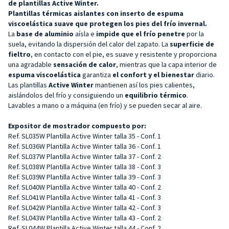
de plantillas Active Winter.
Plantillas térmicas aislantes con inserto de espuma
viscoelástica suave que protegen los pies del frío invernal.
La
base de aluminio
aísla e
impide que el frío penetre
por la
suela, evitando la dispersión del calor del zapato. La
superficie de
fieltro
, en contacto con el pie, es suave y resistente y proporciona
una agradable
sensación de calor
, mientras que la capa interior de
espuma viscoelástica
garantiza
el confort y el bienestar
diario.
Las plantillas
Active Winter
mantienen así los pies calientes,
aislándolos del frío y consiguiendo un
equilibrio térmico
.
Lavables a mano o a máquina (en frío) y se pueden secar al aire.
Expositor de mostrador compuesto por:
Ref. SL035W Plantilla Active Winter talla 35 - Conf. 1
Ref. SL036W Plantilla Active Winter talla 36 - Conf. 1
Ref. SL037W Plantilla Active Winter talla 37 - Conf. 2
Ref. SL038W Plantilla Active Winter talla 38 - Conf. 3
Ref. SL039W Plantilla Active Winter talla 39 - Conf. 3
Ref. SL040W Plantilla Active Winter talla 40 - Conf. 2
Ref. SL041W Plantilla Active Winter talla 41 - Conf. 3
Ref. SL042W Plantilla Active Winter talla 42 - Conf. 3
Ref. SL043W Plantilla Active Winter talla 43 - Conf. 2
Ref. SL044W Plantilla Active Winter talla 44 - Conf. 2