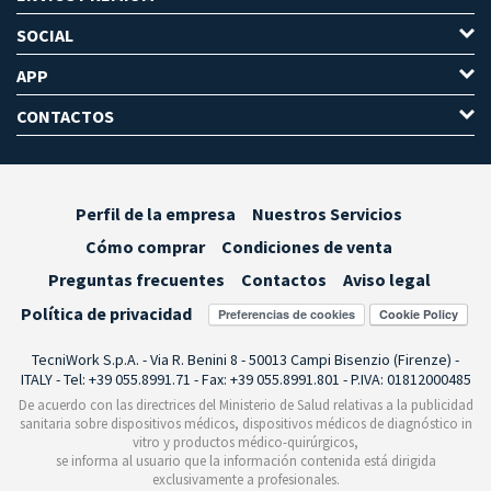
SOCIAL
APP
CONTACTOS
Perfil de la empresa
Nuestros Servicios
Cómo comprar
Condiciones de venta
Preguntas frecuentes
Contactos
Aviso legal
Política de privacidad
Preferencias de cookies
TecniWork S.p.A. - Via R. Benini 8 - 50013 Campi Bisenzio (Firenze) -
ITALY - Tel: +39 055.8991.71 - Fax: +39 055.8991.801 - P.IVA: 01812000485
De acuerdo con las directrices del Ministerio de Salud relativas a la publicidad
sanitaria sobre dispositivos médicos, dispositivos médicos de diagnóstico in
vitro y productos médico-quirúrgicos,
se informa al usuario que la información contenida está dirigida
exclusivamente a profesionales.