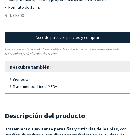
Formato de 15 ml
Ref: CE300
Accede para ver precios y comprar
Los precios en Tecniwork.it son visibles después de iniciar sesión en el sitio web
reservado a profesionales del sector.
Descubre también:
# Bienestar
# Tratamientos Línea MED+
Descripción del producto
Tratamiento suavizante para uñas y cutículas de los pies
, con
una fórmula exclusiva, estudiada por profesionales del cuidado de