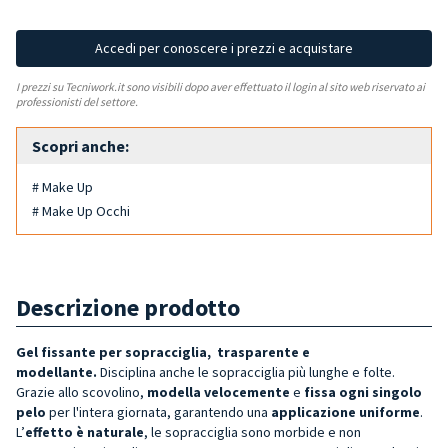
Accedi per conoscere i prezzi e acquistare
I prezzi su Tecniwork.it sono visibili dopo aver effettuato il login al sito web riservato ai
professionisti del settore.
Scopri anche:
# Make Up
# Make Up Occhi
Descrizione prodotto
Gel fissante per sopracciglia, trasparente e
modellante.
Disciplina anche le sopracciglia più lunghe e folte.
Grazie allo scovolino,
modella velocemente
e
fissa ogni singolo
pelo
per l'intera giornata, garantendo una
applicazione uniforme
.
L’
effetto è naturale
, le sopracciglia sono morbide e non