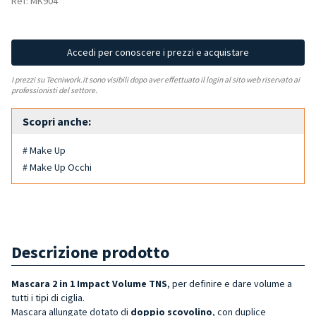
Ref: MK904
Accedi per conoscere i prezzi e acquistare
I prezzi su Tecniwork.it sono visibili dopo aver effettuato il login al sito web riservato ai
professionisti del settore.
Scopri anche:
# Make Up
# Make Up Occhi
Descrizione prodotto
Mascara 2 in 1 Impact Volume TNS
, per definire e dare volume a
tutti i tipi di ciglia.
Mascara allungate dotato di
doppio scovolino
, con duplice