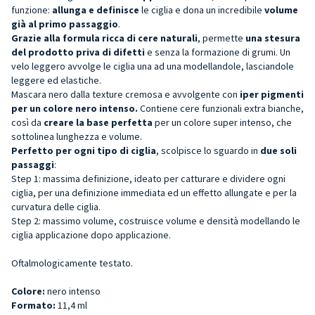
funzione:
allunga e definisce
le ciglia e dona un incredibile
volume
già al primo passaggio
.
Grazie alla formula ricca di cere naturali
, permette
una stesura
del prodotto priva di difetti
e senza la formazione di grumi. Un
velo leggero avvolge le ciglia una ad una modellandole, lasciandole
leggere ed elastiche.
Mascara nero dalla texture cremosa e avvolgente con
iper pigmenti
per un colore nero intenso.
Contiene cere funzionali extra bianche,
così da
creare la base perfetta
per un colore super intenso, che
sottolinea lunghezza e volume.
Perfetto per ogni tipo di ciglia
, scolpisce lo sguardo in
due soli
passaggi
:
Step 1: massima definizione, ideato per catturare e dividere ogni
ciglia, per una definizione immediata ed un effetto allungate e per la
curvatura delle ciglia.
Step 2: massimo volume, costruisce volume e densità modellando le
ciglia applicazione dopo applicazione.
Oftalmologicamente testato.
Colore:
nero intenso
Formato:
11,4 ml