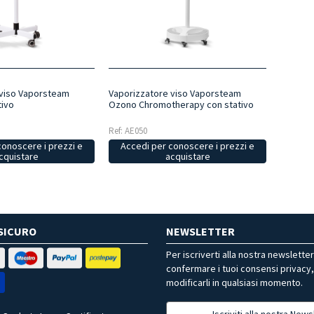
 viso Vaporsteam
Vaporizzatore viso Vaporsteam
tivo
Ozono Chromotherapy con stativo
Ref: AE050
conoscere i prezzi e
Accedi per conoscere i prezzi e
cquistare
acquistare
SICURO
NEWSLETTER
Per iscriverti alla nostra newslette
confermare i tuoi consensi privacy
modificarli in qualsiasi momento.
Iscriviti alla nostra News