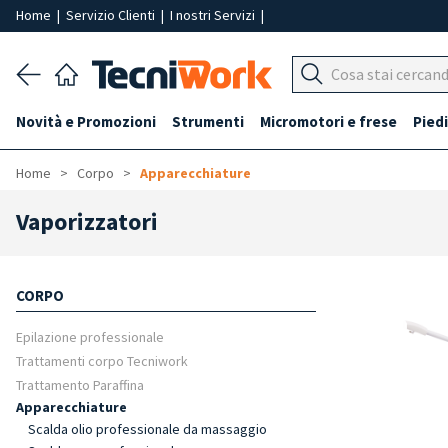
Home
|
Servizio Clienti
|
I nostri Servizi
|
Novità e Promozioni
Strumenti
Micromotori e frese
Piedi
Home
Corpo
Apparecchiature
Vaporizzatori
CORPO
Epilazione professionale
Trattamenti corpo Tecniwork
Trattamento Paraffina
Apparecchiature
Scalda olio professionale da massaggio