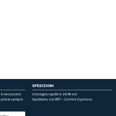
SPEDIZIONI
r è necessario
Consegna rapida in 24/48 ore.
, potrai sempre
Spediamo con BRT - Corriere Espresso
letter