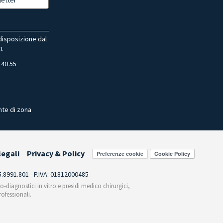
 disposizione dal
0.
 40 55
nte di zona
legali
Privacy & Policy
Preferenze cookie
55.8991.801 - P.IVA: 01812000485
co-diagnostici in vitro e presidi medico chirurgici,
ofessionali.