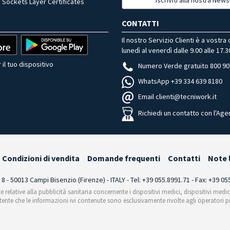
 Sockets Layer Certificates
CONTATTI
Il nostro Servizio Clienti è a vostra
lunedì al venerdì dalle 9.00 alle 17.3
 il tuo dispositivo
Numero Verde gratuito 800 90
WhatsApp +39 334 639 8180
Email clienti@tecniwork.it
Richiedi un contatto con l'Age
Condizioni di vendita
Domande frequenti
Contatti
Note 
i 8 - 50013 Campi Bisenzio (Firenze) - ITALY - Tel: +39 055.8991.71 - Fax: +39 0
te relative alla pubblicità sanitaria concernente i dispositivi medici, dispositivi medi
'utente che le informazioni ivi contenute sono esclusivamente rivolte agli operatori pr