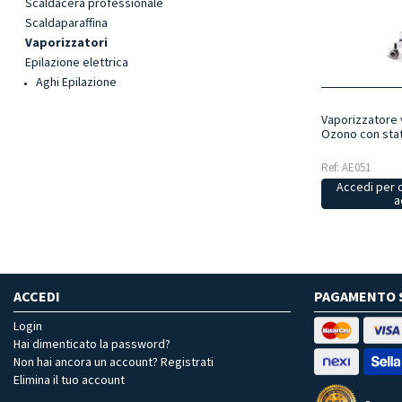
Scaldacera professionale
Scaldaparaffina
Vaporizzatori
Epilazione elettrica
Aghi Epilazione
Vaporizzatore
Ozono con sta
Ref: AE051
Accedi per 
a
ACCEDI
PAGAMENTO 
Login
Hai dimenticato la password?
Non hai ancora un account? Registrati
Elimina il tuo account