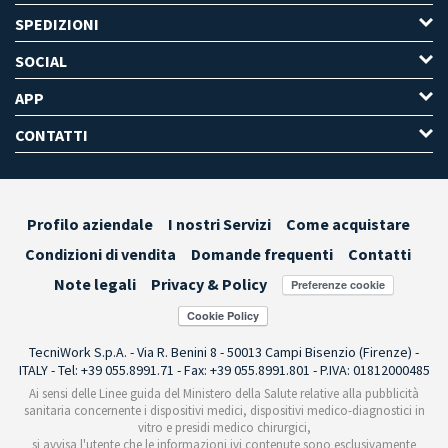
SPEDIZIONI
SOCIAL
APP
CONTATTI
Profilo aziendale
I nostri Servizi
Come acquistare
Condizioni di vendita
Domande frequenti
Contatti
Note legali
Privacy & Policy
Preferenze cookie
TecniWork S.p.A. - Via R. Benini 8 - 50013 Campi Bisenzio (Firenze) -
ITALY - Tel: +39 055.8991.71 - Fax: +39 055.8991.801 - P.IVA: 01812000485
Ai sensi delle Linee guida del Ministero della Salute relative alla pubblicità
sanitaria concernente i dispositivi medici, dispositivi medico-diagnostici in
vitro e presidi medico chirurgici,
si avvisa l'utente che le informazioni ivi contenute sono esclusivamente