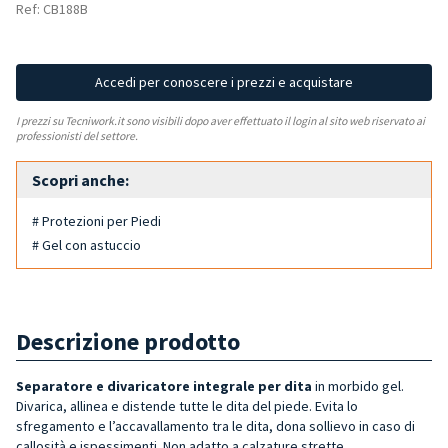
Ref: CB188B
Accedi per conoscere i prezzi e acquistare
I prezzi su Tecniwork.it sono visibili dopo aver effettuato il login al sito web riservato ai
professionisti del settore.
Scopri anche:
# Protezioni per Piedi
# Gel con astuccio
Descrizione prodotto
Separatore e divaricatore integrale per dita
in morbido gel.
Divarica, allinea e distende tutte le dita del piede. Evita lo
sfregamento e l’accavallamento tra le dita, dona sollievo in caso di
callosità e ispessimenti. Non adatto a calzature strette.