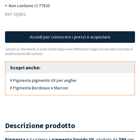
Non contiene CI 77820
Ref: SQ652
Accedi per conoscere i prezzi e acquistare
I prezzi su Tecniwork.it sono visibili dopo aver effettuato il login al sito web riservato ai
professionisti del settore.
Scopri anche:
# Pigmenta pigmento UV per unghie
# Pigmenta Bordeaux e Marroni
Descrizione prodotto
Pigmenta
è il sistema a
pigmento liquido UV
, studiato da
TNS
per