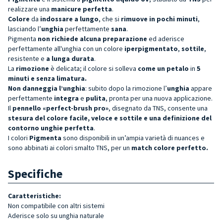
realizzare una
manicure perfetta
.
Colore
da
indossare a lungo
, che si
rimuove in pochi minuti
,
lasciando l’
unghia
perfettamente
sana
.
Pigmenta
non richiede alcuna preparazione
ed aderisce
perfettamente all'unghia con un colore
iperpigmentato
,
sottile
,
resistente e
a lunga durata
.
La
rimozione
è delicata; il colore si solleva
come un petalo
in
5
minuti e senza limatura.
Non danneggia l’unghia
: subito dopo la rimozione l’
unghia
appare
perfettamente
integra
e
pulita
, pronta per una nuova applicazione.
Il
pennello «perfect-brush pro»
, disegnato da TNS, consente una
stesura del colore facile, veloce e sottile e una definizione del
contorno unghie perfetta
.
I colori
Pigmenta
sono disponibili in un’ampia varietà di nuances e
sono abbinati ai colori smalto TNS, per un
match colore perfetto.
Specifiche
Caratteristiche:
Non compatibile con altri sistemi
Aderisce solo su unghia naturale