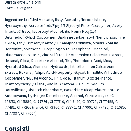
Durata oltre 14 giorni
Formula Vegana
Ingredients:
Ethyl Acetate, Butyl Acetate, Nitrocellulose,
Hydroxyethyl Acrylate/Ipdi/Ppg-15 Glyceryl Ether Copolymer, Acetyl
Tributyl Citrate, Isopropyl Alcohol, Bis-Hema Poly(1,4-
Butanediol)-9/Ipdi Copolymer, Bis-Trimethylbenzoyl Phenylphosphine
Oxide, Ethyl Trimethylbenzoyl Phenylphosphinate, Stearalkonium
Bentonite, Synthetic Fluorphlogopite, Tocopherol, Mannitol,
Diatomaceous Earth, Zinc Sulfate, Lithothamnion Calcareum Extract,
Hexanal, Silica, Diacetone Alcohol, Bht, Phosphoric Acid, Mica,
Hydrated Silica, Aluminum Hydroxide, Lithothamnion Calcareum
Extract, Hexanal, Adipic Acid/Neopentyl Glycol/Trimellitic Anhydride
Copolymer, N-Butyl Alcohol, Tin Oxide, Titanum Dioxide (nano),
Triethoxycaprylylsilane, Kaolin, Acetone, Calcium Sodium
Borosilicate, Distarch Phosphate, Isosorbide Dicaprylate/Caprate,
Anthocyanin, Hydrogen Dimethicone, Alcohol, Citric Acid, +/- (CI
15850, CI 15880, CI 77891, CI 77510, CI 19140, CI 60725, CI 77499, CI
77491, CI 77266 (nano), CI 73360, CI 77742, CI 77000, CI 77492, CI 12085,
CI 77007, CI 77004).
Consigli