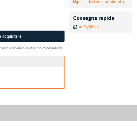
Migliaia di clienti soddisfatti
Consegna rapida
in 24/48 ore
e acquistare
to web riservato ai professionisti del settore.