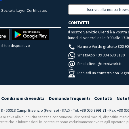
Iscriviti alla nostra News
 Sockets Layer Certificates
CONTATTI
Il nostro Servizio Clienti è a vostra
lunedì al venerdì dalle 9.00 alle 17.3
 il tuo dispositivo
Numero Verde gratuito 800 90
WhatsApp +39 334 639 8180
Email clienti@tecniwork.it
Richiedi un contatto con l'Age
Condizioni di vendita
Domande frequenti
Contatti
Note 
i 8 - 50013 Campi Bisenzio (Firenze) - ITALY - Tel: +39 055.8991.71 - Fax: +39 0
te relative alla pubblicità sanitaria concernente i dispositivi medici, dispositivi medi
'utente che le informazioni ivi contenute sono esclusivamente rivolte agli operatori pr