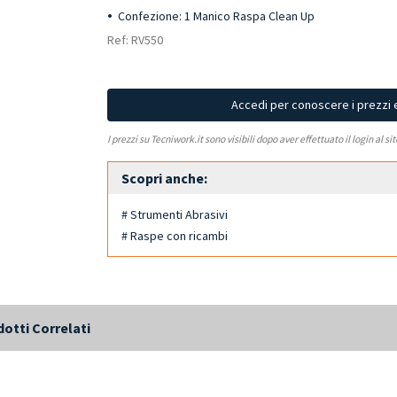
Confezione: 1 Manico Raspa Clean Up
Ref: RV550
Accedi per conoscere i prezzi 
I prezzi su Tecniwork.it sono visibili dopo aver effettuato il login al si
Scopri anche:
# Strumenti Abrasivi
# Raspe con ricambi
otti Correlati