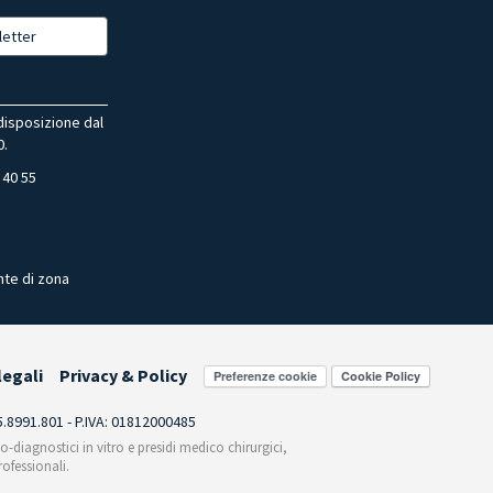
letter
 disposizione dal
0.
 40 55
nte di zona
legali
Privacy & Policy
Preferenze cookie
55.8991.801 - P.IVA: 01812000485
co-diagnostici in vitro e presidi medico chirurgici,
ofessionali.