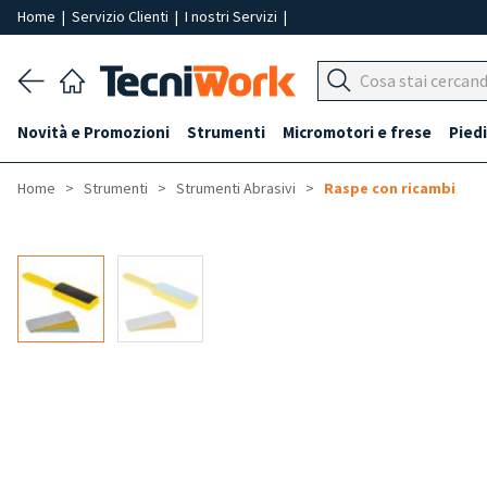
Home
|
Servizio Clienti
|
I nostri Servizi
|
Novità e Promozioni
Strumenti
Micromotori e frese
Piedi
Home
Strumenti
Strumenti Abrasivi
Raspe con ricambi