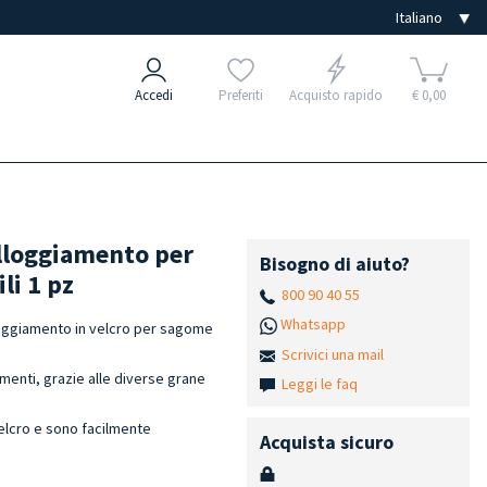
Accedi
Preferiti
Acquisto rapido
€ 0,00
alloggiamento per
Bisogno di aiuto?
li 1 pz
800 90 40 55
Whatsapp
loggiamento in velcro per sagome
Scrivici una mail
imenti, grazie alle diverse grane
Leggi le faq
elcro e sono facilmente
Acquista sicuro