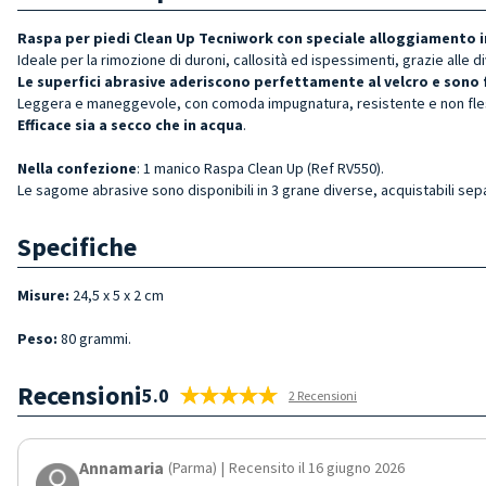
Raspa per piedi Clean Up Tecniwork con speciale alloggiamento i
Ideale per la rimozione di duroni, callosità ed ispessimenti, grazie alle
Le superfici abrasive aderiscono perfettamente al velcro e sono 
Leggera e maneggevole, con comoda impugnatura, resistente e non fles
Efficace sia a secco che in acqua
.
Nella confezione
: 1 manico Raspa Clean Up (Ref RV550).
Le sagome abrasive sono disponibili in 3 grane diverse, acquistabili se
Specifiche
Misure:
24,5 x 5 x 2 cm
Peso:
80 grammi.
Recensioni
5.0
2 Recensioni
Annamaria
(Parma)
|
Recensito il 16 giugno 2026