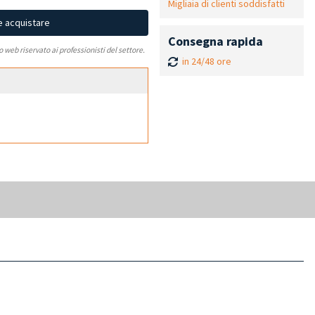
Migliaia di clienti soddisfatti
e acquistare
Consegna rapida
to web riservato ai professionisti del settore.
in 24/48 ore