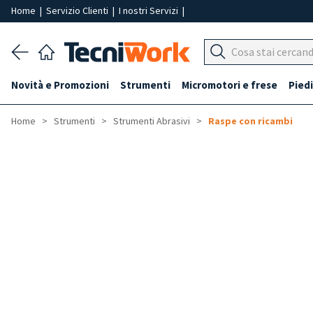
Home
|
Servizio Clienti
|
I nostri Servizi
|
Novità e Promozioni
Strumenti
Micromotori e frese
Piedi
Home
Strumenti
Strumenti Abrasivi
Raspe con ricambi