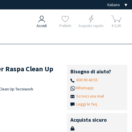
Accedi
Preferiti
Acquisto rapido
€ 0,00
er Raspa Clean Up
Bisogno di aiuto?
800 90 40 55
Whatsapp
 Clean Up Tecniwork
Scrivici una mail
Leggi le faq
Acquista sicuro