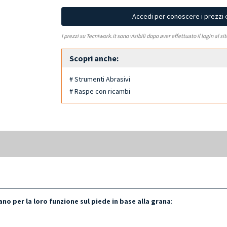
Accedi per conoscere i prezzi 
I prezzi su Tecniwork.it sono visibili dopo aver effettuato il login al si
Scopri anche:
# Strumenti Abrasivi
# Raspe con ricambi
ano per la loro funzione sul piede in base alla grana
: