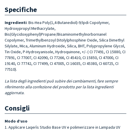
Specifiche
Ingredienti
: Bis-Hea Poly(1,4-Butanediol)-9/Ipdi Copolymer,
Hydroxypropyl Methacrylate,
Bis(Glycidoxyphenyl)Propane/Bisaminomethylnorbornanel
Copolymer, Trimethylbenzoyl Ditolylphosphine Oxide, Silica Dimethyl
Silylate, Mica, Aluminum Hydroxide, Silica, BHT, Polypropylene Glycol,
Tin Oxide, P-Hydroxyanisole, Hydroquinone, +/- ( CI 77491, CI 15880, CI
77891, CI 77007, CI 42090, CI 77266, CI 45410, CI 15850, CI 47000, CI
19140, CI 77742, CI 77499, CI 47005, CI 16035, CI 45380, CI 60725, CI
77510).
La lista degli ingredienti può subire dei cambiamenti, fare sempre
riferimento alla confezione del prodotto per la lista ingredienti
aggiornata.
Consigli
Modo d’uso
Applicare Laqerìs Studio Base UV e polimerizzare in Lampada UV