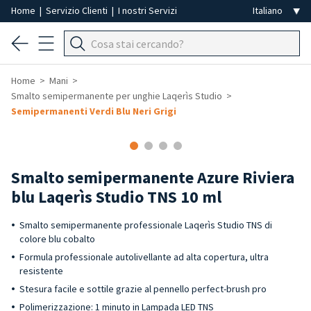
Home
|
Servizio Clienti
|
I nostri Servizi
Home
Mani
Smalto semipermanente per unghie Laqerìs Studio
Semipermanenti Verdi Blu Neri Grigi
Smalto semipermanente Azure Riviera
blu Laqerìs Studio TNS 10 ml
Smalto semipermanente professionale Laqerìs Studio TNS di
colore blu cobalto
Formula professionale autolivellante ad alta copertura, ultra
resistente
Stesura facile e sottile grazie al pennello perfect-brush pro
Polimerizzazione: 1 minuto in Lampada LED TNS