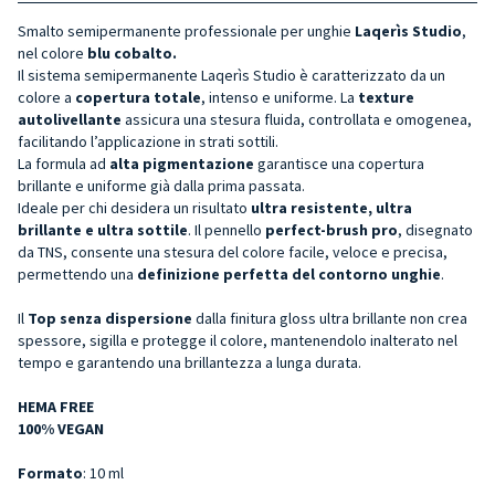
Smalto semipermanente professionale per unghie
Laqerìs Studio
,
nel colore
blu cobalto.
Il sistema semipermanente Laqerìs Studio è caratterizzato da un
colore a
copertura totale
, intenso e uniforme. La
texture
autolivellante
assicura una stesura fluida, controllata e omogenea,
facilitando l’applicazione in strati sottili.
La formula ad
alta pigmentazione
garantisce una copertura
brillante e uniforme già dalla prima passata.
Ideale per chi desidera un risultato
ultra resistente, ultra
brillante e ultra sottile
. Il pennello
perfect-brush pro
, disegnato
da TNS, consente una stesura del colore facile, veloce e precisa,
permettendo una
definizione perfetta del contorno unghie
.
Il
Top senza dispersione
dalla finitura gloss ultra brillante non crea
spessore, sigilla e protegge il colore, mantenendolo inalterato nel
tempo e garantendo una brillantezza a lunga durata.
HEMA FREE
100% VEGAN
Formato
: 10 ml