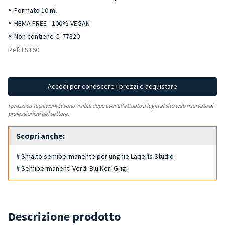
Formato 10 ml
HEMA FREE –100% VEGAN
Non contiene CI 77820
Ref: LS160
Accedi per conoscere i prezzi e acquistare
I prezzi su Tecniwork.it sono visibili dopo aver effettuato il login al sito web riservato ai
professionisti del settore.
Scopri anche:
# Smalto semipermanente per unghie Laqerìs Studio
# Semipermanenti Verdi Blu Neri Grigi
Descrizione prodotto