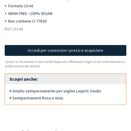
Formato 10 ml
HEMA FREE –100% VEGAN
Non contiene CI 77820
Ref: LS149
Accedi per conoscere i prezzi e acquistare
I prezzi su Tecniwork.it sono visibili dopo aver effettuato il login al sito web riservato ai
professionisti del settore.
Scopri anche:
# Smalto semipermanente per unghie Laqerìs Studio
# Semipermanenti Rosa e Viola