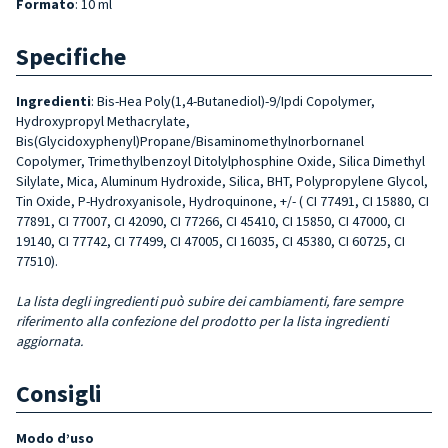
Formato
: 10 ml
Specifiche
Ingredienti
: Bis-Hea Poly(1,4-Butanediol)-9/Ipdi Copolymer,
Hydroxypropyl Methacrylate,
Bis(Glycidoxyphenyl)Propane/Bisaminomethylnorbornanel
Copolymer, Trimethylbenzoyl Ditolylphosphine Oxide, Silica Dimethyl
Silylate, Mica, Aluminum Hydroxide, Silica, BHT, Polypropylene Glycol,
Tin Oxide, P-Hydroxyanisole, Hydroquinone, +/- ( CI 77491, CI 15880, CI
77891, CI 77007, CI 42090, CI 77266, CI 45410, CI 15850, CI 47000, CI
19140, CI 77742, CI 77499, CI 47005, CI 16035, CI 45380, CI 60725, CI
77510).
La lista degli ingredienti può subire dei cambiamenti, fare sempre
riferimento alla confezione del prodotto per la lista ingredienti
aggiornata.
Consigli
Modo d’uso