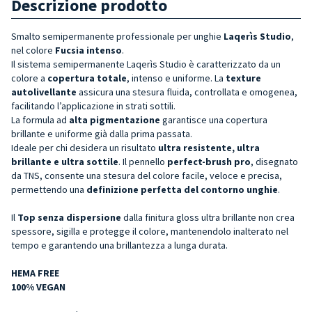
Descrizione prodotto
Smalto semipermanente professionale per unghie
Laqerìs Studio
,
nel colore
Fucsia intenso
.
Il sistema semipermanente Laqerìs Studio è caratterizzato da un
colore a
copertura totale
, intenso e uniforme. La
texture
autolivellante
assicura una stesura fluida, controllata e omogenea,
facilitando l’applicazione in strati sottili.
La formula ad
alta pigmentazione
garantisce una copertura
brillante e uniforme già dalla prima passata.
Ideale per chi desidera un risultato
ultra resistente, ultra
brillante e ultra sottile
. Il pennello
perfect-brush pro
, disegnato
da TNS, consente una stesura del colore facile, veloce e precisa,
permettendo una
definizione perfetta del contorno unghie
.
Il
Top senza dispersione
dalla finitura gloss ultra brillante non crea
spessore, sigilla e protegge il colore, mantenendolo inalterato nel
tempo e garantendo una brillantezza a lunga durata.
HEMA FREE
100% VEGAN