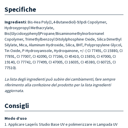
Specifiche
Ingredienti
: Bis-Hea Poly(1,4-Butanediol)-9/Ipdi Copolymer,
Hydroxypropyl Methacrylate,
Bis(Glycidoxyphenyl)Propane/Bisaminomethylnorbornanel
Copolymer, Trimethylbenzoyl Ditolylphosphine Oxide, Silica Dimethyl
Silylate, Mica, Aluminum Hydroxide, Silica, BHT, Polypropylene Glycol,
Tin Oxide, P-Hydroxyanisole, Hydroquinone, +/- ( CI 77491, CI 15880, CI
77891, CI 77007, CI 42090, CI 77266, CI 45410, CI 15850, CI 47000, CI
19140, CI 77742, CI 77499, CI 47005, CI 16035, CI 45380, CI 60725, CI
77510).
La lista degli ingredienti può subire dei cambiamenti, fare sempre
riferimento alla confezione del prodotto per la lista ingredienti
aggiornata.
Consigli
Modo d’uso
Applicare Laqerìs Studio Base UV e polimerizzare in Lampada UV