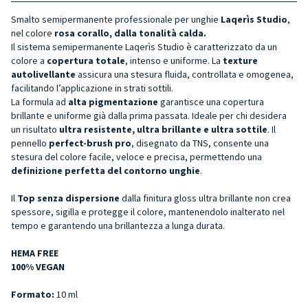
Smalto semipermanente professionale per unghie
Laqerìs Studio
,
nel colore
rosa corallo, dalla tonalità calda.
Il sistema semipermanente Laqerìs Studio è caratterizzato da un
colore a
copertura totale
, intenso e uniforme. La
texture
autolivellante
assicura una stesura fluida, controllata e omogenea,
facilitando l’applicazione in strati sottili.
La formula ad
alta pigmentazione
garantisce una copertura
brillante e uniforme già dalla prima passata. Ideale per chi desidera
un risultato
ultra resistente, ultra brillante e ultra sottile
. Il
pennello
perfect-brush pro
, disegnato da TNS, consente una
stesura del colore facile, veloce e precisa, permettendo una
definizione perfetta del contorno unghie
.
Il
Top senza dispersione
dalla finitura gloss ultra brillante non crea
spessore, sigilla e protegge il colore, mantenendolo inalterato nel
tempo e garantendo una brillantezza a lunga durata.
HEMA FREE
100% VEGAN
Formato:
10 ml