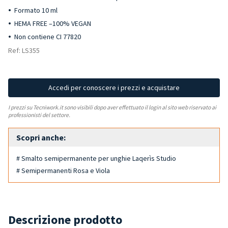
Formato 10 ml
HEMA FREE –100% VEGAN
Non contiene CI 77820
Ref: LS355
Accedi per conoscere i prezzi e acquistare
I prezzi su Tecniwork.it sono visibili dopo aver effettuato il login al sito web riservato ai
professionisti del settore.
Scopri anche:
# Smalto semipermanente per unghie Laqerìs Studio
# Semipermanenti Rosa e Viola
Descrizione prodotto