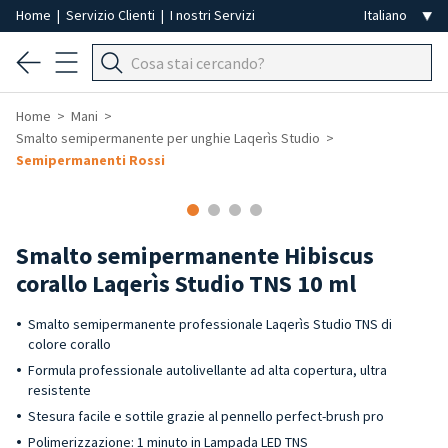
Home
|
Servizio Clienti
|
I nostri Servizi
Home
Mani
Smalto semipermanente per unghie Laqerìs Studio
Semipermanenti Rossi
Smalto semipermanente Hibiscus
corallo Laqerìs Studio TNS 10 ml
Smalto semipermanente professionale Laqerìs Studio TNS di
colore corallo
Formula professionale autolivellante ad alta copertura, ultra
resistente
Stesura facile e sottile grazie al pennello perfect-brush pro
Polimerizzazione: 1 minuto in Lampada LED TNS