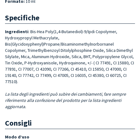
Formato:
10 ml
Specifiche
Ingredienti
: Bis-Hea Poly(1,4-Butanediol)-9/Ipdi Copolymer,
Hydroxypropyl Methacrylate,
Bis(Glycidoxyphenyl)Propane/Bisaminomethylnorbornanel
Copolymer, Trimethylbenzoyl Ditolylphosphine Oxide, Silica Dimethyl
Silylate, Mica, Aluminum Hydroxide, Silica, BHT, Polypropylene Glycol,
Tin Oxide, P-Hydroxyanisole, Hydroquinone, +/- ( CI 77491, CI 15880, CI
77891, CI 77007, CI 42090, CI 77266, CI 45410, CI 15850, CI 47000, CI
19140, CI 77742, CI 77499, CI 47005, CI 16035, CI 45380, CI 60725, CI
77510).
La lista degli ingredienti può subire dei cambiamenti, fare sempre
riferimento alla confezione del prodotto per la lista ingredienti
aggiornata.
Consigli
Modo d’uso