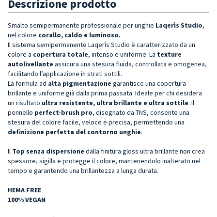
Descrizione prodotto
Smalto semipermanente professionale per unghie
Laqerìs Studio
,
nel colore
corallo, caldo e luminoso.
Il sistema semipermanente Laqerìs Studio è caratterizzato da un
colore a
copertura totale
, intenso e uniforme. La
texture
autolivellante
assicura una stesura fluida, controllata e omogenea,
facilitando l’applicazione in strati sottili.
La formula ad
alta pigmentazione
garantisce una copertura
brillante e uniforme già dalla prima passata. Ideale per chi desidera
un risultato
ultra resistente, ultra brillante e ultra sottile
. Il
pennello
perfect-brush pro
, disegnato da TNS, consente una
stesura del colore facile, veloce e precisa, permettendo una
definizione perfetta del contorno unghie
.
Il
Top senza dispersione
dalla finitura gloss ultra brillante non crea
spessore, sigilla e protegge il colore, mantenendolo inalterato nel
tempo e garantendo una brillantezza a lunga durata.
HEMA FREE
100% VEGAN