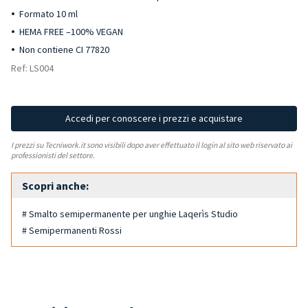
Formato 10 ml
HEMA FREE –100% VEGAN
Non contiene CI 77820
Ref: LS004
Accedi per conoscere i prezzi e acquistare
I prezzi su Tecniwork.it sono visibili dopo aver effettuato il login al sito web riservato ai
professionisti del settore.
Scopri anche:
# Smalto semipermanente per unghie Laqerìs Studio
# Semipermanenti Rossi