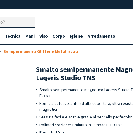
Tecnica
Mani
Viso
Corpo
Igiene
Arredamento
Semipermanenti Glitter e Metallizzati
Smalto semipermanente Magne
Laqerìs Studio TNS
Smalto semipermanente magnetico Laqerìs Studio TN
Fucsia
Formula autolivellante ad alta copertura, ultra resist
magnetici
Stesura facile e sottile grazie al pennello perfect-b
Polimerizzazione: 1 minuto in Lampada LED TNS
Formato 10 ml