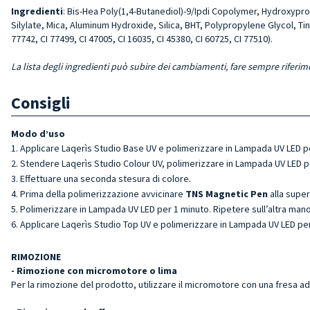
Ingredienti
: Bis-Hea Poly(1,4-Butanediol)-9/Ipdi Copolymer, Hydroxyp
Silylate, Mica, Aluminum Hydroxide, Silica, BHT, Polypropylene Glycol, Tin 
77742, CI 77499, CI 47005, CI 16035, CI 45380, CI 60725, CI 77510).
La lista degli ingredienti può subire dei cambiamenti, fare sempre riferim
Consigli
Modo d’uso
Applicare Laqerìs Studio Base UV e polimerizzare in Lampada UV LED p
Stendere Laqerìs Studio Colour UV, polimerizzare in Lampada UV LED pe
Effettuare una seconda stesura di colore.
Prima della polimerizzazione avvicinare
TNS Magnetic Pen
alla super
P
olimerizzare in Lampada UV LED per 1 minuto.
Ripetere sull’altra mano
Applicare Laqerìs Studio Top UV e polimerizzare in Lampada UV LED per
RIMOZIONE
- Rimozione con micromotore o lima
Per la rimozione del prodotto, utilizzare il micromotore con una fresa ad