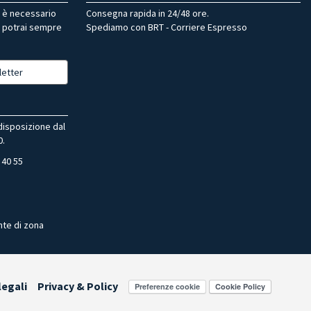
r è necessario
Consegna rapida in 24/48 ore.
, potrai sempre
Spediamo con BRT - Corriere Espresso
letter
 disposizione dal
0.
 40 55
nte di zona
legali
Privacy & Policy
Preferenze cookie