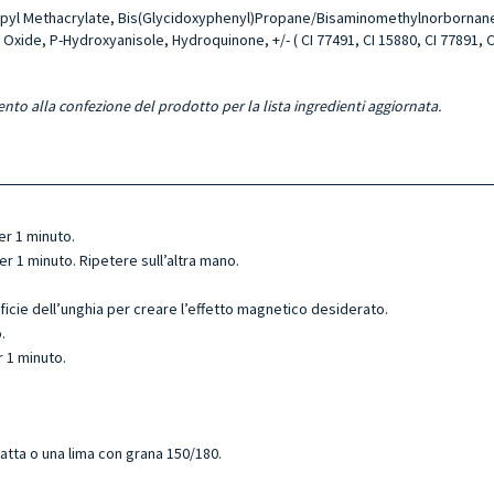
ropyl Methacrylate, Bis(Glycidoxyphenyl)Propane/Bisaminomethylnorbornanel
Oxide, P-Hydroxyanisole, Hydroquinone, +/- ( CI 77491, CI 15880, CI 77891, CI 
ento alla confezione del prodotto per la lista ingredienti aggiornata.
er 1 minuto.
r 1 minuto. Ripetere sull’altra mano.
ficie dell’unghia per creare l’effetto magnetico desiderato.
.
 1 minuto.
atta o una lima con grana 150/180.