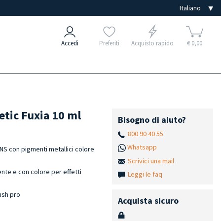
Accedi
Preferiti
Acquisto rapido
€ 0,00
tic Fuxia 10 ml
Bisogno di aiuto?
800 90 40 55
Whatsapp
S con pigmenti metallici colore
Scrivici una mail
ente e con colore per effetti
Leggi le faq
rush pro
Acquista sicuro