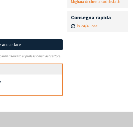
Migliaia di clienti soddisfatti
Consegna rapida
in 24/48 ore
e acquistare
to web riservato ai professionisti del settore.
o