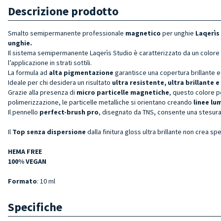
Descrizione prodotto
Smalto semipermanente professionale
magnetico
per unghie
Laqerìs
unghie.
Il sistema semipermanente Laqerìs Studio è caratterizzato da un colore
l’applicazione in strati sottili.
La formula ad
alta pigmentazione
garantisce una copertura brillante e
Ideale per chi desidera un risultato
ultra resistente, ultra brillante e
Grazie alla presenza di
micro particelle magnetiche
, questo colore pe
polimerizzazione, le particelle metalliche si orientano creando
linee lu
Il pennello
perfect-brush pro
, disegnato da TNS, consente una stesura
Il
Top senza dispersione
dalla finitura gloss ultra brillante non crea 
HEMA FREE
100% VEGAN
Formato
: 10 ml
Specifiche