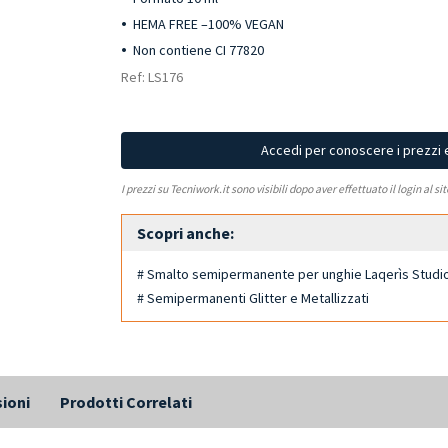
HEMA FREE –100% VEGAN
Non contiene CI 77820
Ref: LS176
Accedi per conoscere i prezzi 
I prezzi su Tecniwork.it sono visibili dopo aver effettuato il login al si
Scopri anche:
# Smalto semipermanente per unghie Laqerìs Studi
# Semipermanenti Glitter e Metallizzati
ioni
Prodotti Correlati