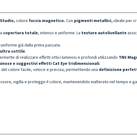
 Studio,
colore
fucsia
magnetico.
Con
pigmenti metallici
,
ideale per cr
 a
copertura totale
, intenso e uniforme. La
texture autolivellante
assic
 uniforme già dalla prima passata.
 ultra sottile
.
rmette di realizzare effetti ottici luminosi e profondi utilizzando
TNS Magn
minose e suggestivi effetti Cat Eye tridimensionali
.
 del colore facile, veloce e precisa, permettendo una
definizione perfet
spessore, sigilla e protegge il colore, mantenendolo inalterato nel tempo e g