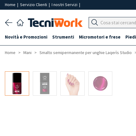
Home
|
Servizio Clienti
|
I nostri Servizi
|
Novità e Promozioni
Strumenti
Micromotori e frese
Piedi
Home
Mani
Smalto semipermanente per unghie Laqerìs Studio