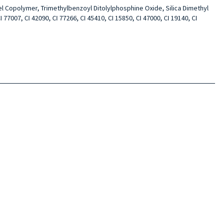
 Copolymer, Trimethylbenzoyl Ditolylphosphine Oxide, Silica Dimethyl
77007, CI 42090, CI 77266, CI 45410, CI 15850, CI 47000, CI 19140, CI