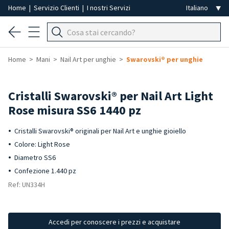
Home
|
Servizio Clienti
|
I nostri Servizi
Home
Mani
Nail Art per unghie
Swarovski® per unghie
Cristalli Swarovski® per Nail Art Light
Rose misura SS6 1440 pz
Cristalli Swarovski® originali per Nail Art e unghie gioiello
Colore: Light Rose
Diametro SS6
Confezione 1.440 pz
Ref: UN334H
Accedi per conoscere i prezzi e acquistare