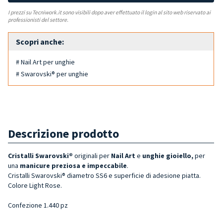
I prezzi su Tecniwork.it sono visibili dopo aver effettuato il login al sito web riservato ai
professionisti del settore.
Scopri anche:
# Nail Art per unghie
# Swarovski® per unghie
Descrizione prodotto
Cristalli Swarovski®
originali per
Nail Art
e
unghie gioiello,
per
una
manicure preziosa e impeccabile
.
Cristalli Swarovski® diametro SS6 e superficie di adesione piatta.
Colore Light Rose.
Confezione 1.440 pz