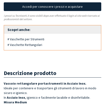
Accedi per conoscere i prezzi e acquistare
I prezzi su Tecniwork.it sono visibili dopo aver effettuato il login al sito web riservato ai
professionisti del settore.
Scopri anche:
# Vaschette per Strumenti
# Vaschette Rettangolari
Descrizione prodotto
Vassoio rettangolare portastrumenti in Acciaio Inox.
Ideale per contenere e trasportare gli strumenti di lavoro in modo
sicuro e igienico.
In
Acciaio Inox
, igienico e facilmente lavabile e disinfettabile.
Misura Medium