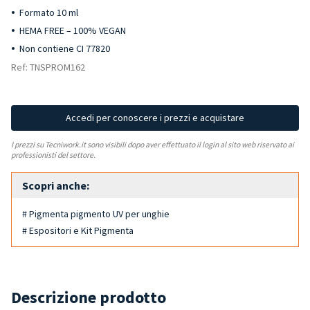
Formato 10 ml
HEMA FREE – 100% VEGAN
Non contiene CI 77820
Ref: TNSPROM162
Accedi per conoscere i prezzi e acquistare
I prezzi su Tecniwork.it sono visibili dopo aver effettuato il login al sito web riservato ai
professionisti del settore.
Scopri anche:
# Pigmenta pigmento UV per unghie
# Espositori e Kit Pigmenta
Descrizione prodotto