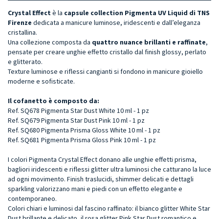
Crystal Effect
è la
capsule collection Pigmenta UV Liquid di TNS
Firenze
dedicata a manicure luminose, iridescenti e dall’eleganza
cristallina.
Una collezione composta da
quattro nuance brillanti e raffinate
,
pensate per creare unghie effetto cristallo dal finish glossy, perlato
e glitterato.
Texture luminose e riflessi cangianti si fondono in manicure gioiello
moderne e sofisticate.
Il cofanetto è composto da:
Ref. SQ678 Pigmenta Star Dust White 10 ml - 1 pz
Ref. SQ679 Pigmenta Star Dust Pink 10 ml - 1 pz
Ref. SQ680 Pigmenta Prisma Gloss White 10 ml - 1 pz
Ref. SQ681 Pigmenta Prisma Gloss Pink 10 ml - 1 pz
I colori Pigmenta Crystal Effect donano alle unghie effetti prisma,
bagliori iridescenti e riflessi glitter ultra luminosi che catturano la luce
ad ogni movimento. Finish traslucidi, shimmer delicati e dettagli
sparkling valorizzano mani e piedi con un effetto elegante e
contemporaneo.
Colori chiari e luminosi dal fascino raffinato: il bianco glitter White Star
Dust brillante e delicato, il rosa glitter Pink Star Dust romantico e