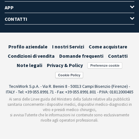
APP
CONTATTI
Profilo aziendale
I nostri Servizi
Come acquistare
Condizioni di vendita
Domande frequenti
Contatti
Note legali
Privacy & Policy
Preferenze cookie
TecniWork S.p.A. - Via R. Benini 8 - 50013 Campi Bisenzio (Firenze) -
ITALY - Tel: +39 055.8991.71 - Fax: +39 055.8991.801 - P.IVA: 01812000485
Ai sensi delle Linee guida del Ministero della Salute relative alla pubblicità
sanitaria concernente i dispositivi medici, dispositivi medico-diagnostici in
vitro e presidi medico chirurgici,
si avvisa l'utente che le informazioni ivi contenute sono esclusivamente
rivolte agli operatori professionali.