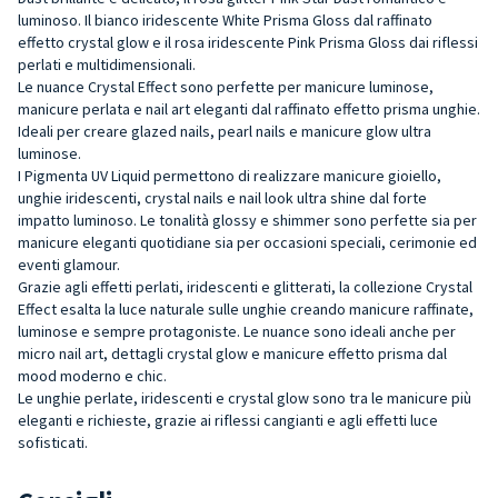
luminoso. Il bianco iridescente White Prisma Gloss dal raffinato
effetto crystal glow e il rosa iridescente Pink Prisma Gloss dai riflessi
perlati e multidimensionali.
Le nuance Crystal Effect sono perfette per manicure luminose,
manicure perlata e nail art eleganti dal raffinato effetto prisma unghie.
Ideali per creare glazed nails, pearl nails e manicure glow ultra
luminose.
I Pigmenta UV Liquid permettono di realizzare manicure gioiello,
unghie iridescenti, crystal nails e nail look ultra shine dal forte
impatto luminoso. Le tonalità glossy e shimmer sono perfette sia per
manicure eleganti quotidiane sia per occasioni speciali, cerimonie ed
eventi glamour.
Grazie agli effetti perlati, iridescenti e glitterati, la collezione Crystal
Effect esalta la luce naturale sulle unghie creando manicure raffinate,
luminose e sempre protagoniste. Le nuance sono ideali anche per
micro nail art, dettagli crystal glow e manicure effetto prisma dal
mood moderno e chic.
Le unghie perlate, iridescenti e crystal glow sono tra le manicure più
eleganti e richieste, grazie ai riflessi cangianti e agli effetti luce
sofisticati.