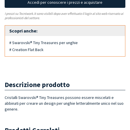
Accedi per conoscere i prezzi e acquistare
I prezzi su Tecniwork.it sono visibili dopo aver effettuato il login al sito web riservato ai
professionisti del settore.
Scopri anche:
# Swarovski® Tiny Treasures per unghie
# Creation Flat Back
Descrizione prodotto
Cristalli Swarovski® Tiny Treasures possono essere miscelati e
abbinati per creare un design per unghie letteralmente unico nel suo
genere.