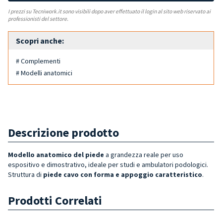
I prezzi su Tecniwork.it sono visibili dopo aver effettuato il login al sito web riservato ai
professionisti del settore.
Scopri anche:
# Complementi
# Modelli anatomici
Descrizione prodotto
Modello anatomico del piede
a grandezza reale per uso
espositivo e dimostrativo, ideale per studi e ambulatori podologici.
Struttura di
piede cavo con forma e appoggio caratteristico
.
Prodotti Correlati