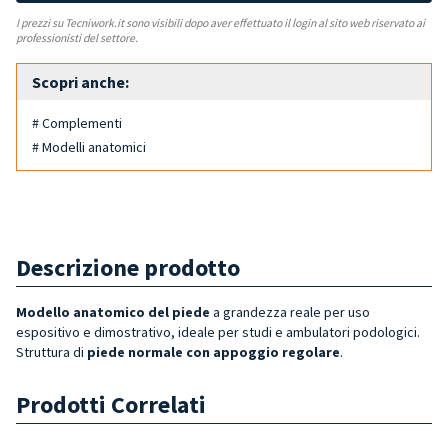
I prezzi su Tecniwork.it sono visibili dopo aver effettuato il login al sito web riservato ai
professionisti del settore.
Scopri anche:
# Complementi
# Modelli anatomici
Descrizione prodotto
Modello anatomico del piede
a grandezza reale per uso
espositivo e dimostrativo, ideale per studi e ambulatori podologici.
Struttura di
piede normale con appoggio regolare
.
Prodotti Correlati