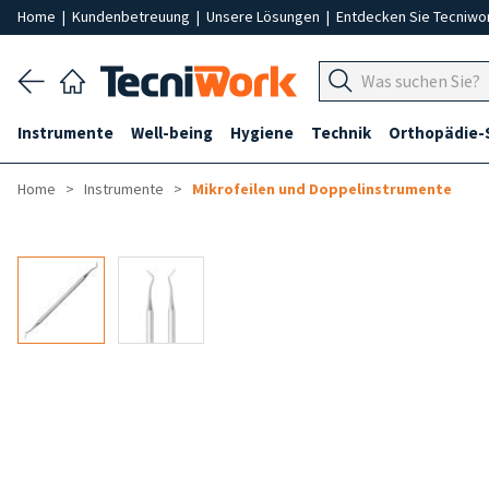
Home
|
Kundenbetreuung
|
Unsere Lösungen
|
Entdecken Sie Tecniwo
Instrumente
Well-being
Hygiene
Technik
Orthopädie-
Home
Instrumente
Mikrofeilen und Doppelinstrumente