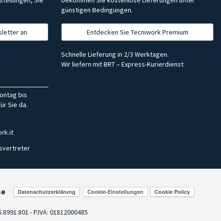
günstigen Bedingungen.
letter an
Entdecken Sie Tecniwork Premium
Schnelle Lieferung in 2/3 Werktagen.
Wir liefern mit BRT – Express-Kurierdienst
ontag bis
ür Sie da.
rk.it
svertreter
se
Cookie-Einstellungen
55.8991.801 - P.IVA: 01812000485