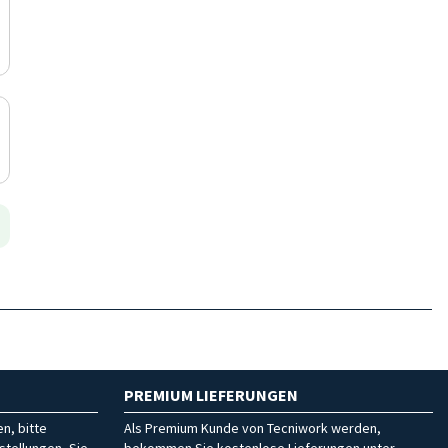
PREMIUM LIEFERUNGEN
n, bitte
Als Premium Kunde von Tecniwork werden,
stellungen, Sie
bekommen Sie kostenlose Lieferungen unter