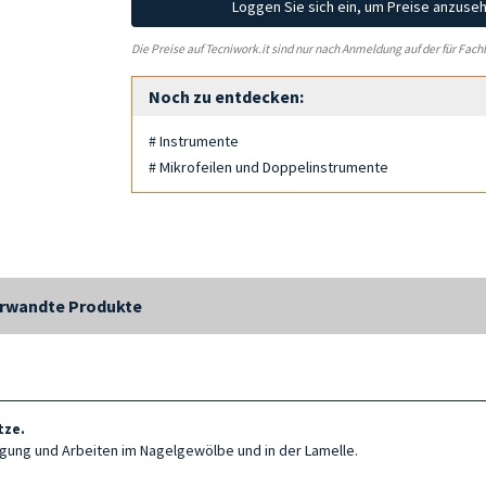
Loggen Sie sich ein, um Preise anzuse
Die Preise auf Tecniwork.it sind nur nach Anmeldung auf der für Fach
Noch zu entdecken:
# Instrumente
# Mikrofeilen und Doppelinstrumente
rwandte Produkte
tze.
nigung und Arbeiten im Nagelgewölbe und in der Lamelle.