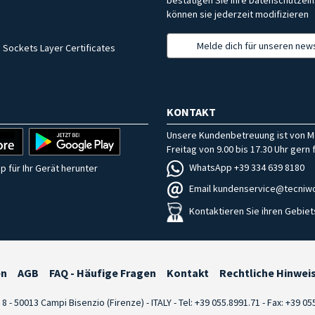
können sie jederzeit modifizieren
Melde dich für unseren news
 Sockets Layer Certificates
KONTAKT
Unsere Kundenbetreuung ist von M
Freitag von 9.00 bis 17.30 Uhr gern f
WhatsApp +39 334 639 8180
p für Ihr Gerät herunter
Email kundenservice@tecniwo
Kontaktieren Sie ihren Gebiet
en
AGB
FAQ - Häufige Fragen
Kontakt
Rechtliche Hinwei
i 8 - 50013 Campi Bisenzio (Firenze) - ITALY - Tel: +39 055.8991.71 - Fax: +39 0