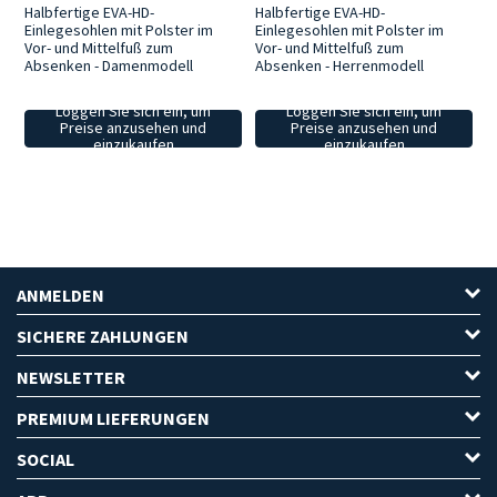
Halbfertige EVA-HD-
Halbfertige EVA-HD-
Einlegesohlen mit Polster im
Einlegesohlen mit Polster im
Vor- und Mittelfuß zum
Vor- und Mittelfuß zum
Absenken - Damenmodell
Absenken - Herrenmodell
Loggen Sie sich ein, um
Loggen Sie sich ein, um
Preise anzusehen und
Preise anzusehen und
einzukaufen
einzukaufen
ANMELDEN
SICHERE ZAHLUNGEN
NEWSLETTER
PREMIUM LIEFERUNGEN
SOCIAL