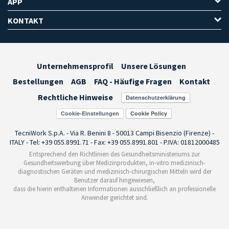
APP
KONTAKT
Unternehmensprofil
Unsere Lösungen
Bestellungen
AGB
FAQ - Häufige Fragen
Kontakt
Rechtliche Hinweise
Cookie-Einstellungen
TecniWork S.p.A. - Via R. Benini 8 - 50013 Campi Bisenzio (Firenze) -
ITALY - Tel: +39 055.8991.71 - Fax: +39 055.8991.801 - P.IVA: 01812000485
Entsprechend den Richtlinien des Gesundheitsministeriums zur
Gesundheitswerbung über Medizinprodukten, in-vitro medizinisch-
diagnostischen Geräten und medizinisch-chirurgischen Mitteln wird der
Benutzer darauf hingewiesen,
dass die hierin enthaltenen Informationen ausschließlich an professionelle
Anwender gerichtet sind.