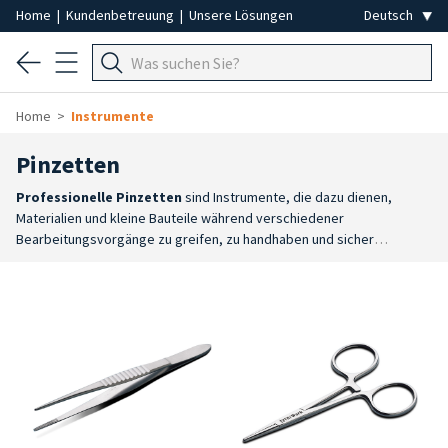
Home
|
Kundenbetreuung
|
Unsere Lösungen
Home
Instrumente
Pinzetten
Professionelle Pinzetten
sind Instrumente, die dazu dienen,
Materialien und kleine Bauteile während verschiedener
Bearbeitungsvorgänge zu greifen, zu handhaben und sicher
festzuhalten. Sie sind in verschiedenen Formen und Ausführungen
erhältlich, sodass Sie das Modell wählen können, das Ihren
spezifischen Anforderungen am besten entspricht.
Große Auswahl
:
Das Sortiment umfasst Mehrzweckzangen, Standardzangen,
Feilchenfeld-Modelle und selbstsichernde Zangen, die mit
verschiedenen Spitzenarten und Greifsystemen erhältlich
sind.
Maximale Kontrolle
: Die verschiedenen Ausführungen
ermöglichen präzises und stabiles Arbeiten, wobei das Instrument an
die jeweilige Anwendung und die erforderliche Handfertigkeit