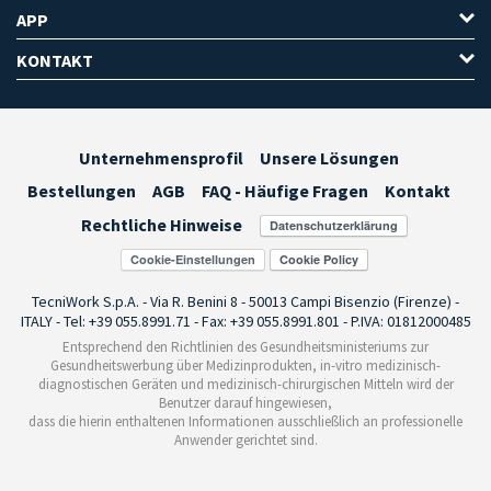
APP
KONTAKT
Unternehmensprofil
Unsere Lösungen
Bestellungen
AGB
FAQ - Häufige Fragen
Kontakt
Rechtliche Hinweise
Cookie-Einstellungen
TecniWork S.p.A. - Via R. Benini 8 - 50013 Campi Bisenzio (Firenze) -
ITALY - Tel: +39 055.8991.71 - Fax: +39 055.8991.801 - P.IVA: 01812000485
Entsprechend den Richtlinien des Gesundheitsministeriums zur
Gesundheitswerbung über Medizinprodukten, in-vitro medizinisch-
diagnostischen Geräten und medizinisch-chirurgischen Mitteln wird der
Benutzer darauf hingewiesen,
dass die hierin enthaltenen Informationen ausschließlich an professionelle
Anwender gerichtet sind.