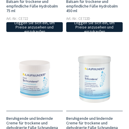
Balsam für trockene und
Balsam für trockene und
empfindliche Füße Hydrobalm
empfindliche Füße Hydrobalm
75 ml
450 ml
Art.-Nr.: CE722
Art.-Nr.: CE722D
Loggen Sie sich ein, um
Loggen Sie sich ein, um
Preise anzusehen und
Preise anzusehen und
einzukaufen
einzukaufen
Beruhigende und lindernde
Beruhigende und lindernde
Creme für trockene und
Creme für trockene und
dehydrierte Füße Schrundena
dehydrierte Füße Schrundena