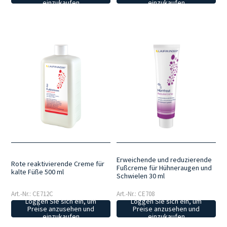
einzukaufen
einzukaufen
Erweichende und reduzierende
Rote reaktivierende Creme für
Fußcreme für Hühneraugen und
kalte Füße 500 ml
Schwielen 30 ml
Art.-Nr.: CE712C
Art.-Nr.: CE708
Loggen Sie sich ein, um
Loggen Sie sich ein, um
Preise anzusehen und
Preise anzusehen und
einzukaufen
einzukaufen