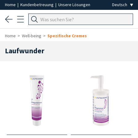
Home
|
Kundenbetreuung
|
Unsere Lösungen
Home
Well-being
Spezifische Cremes
Laufwunder