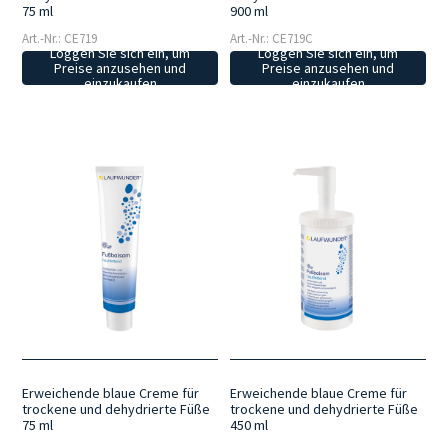
75 ml
900 ml
Art.-Nr.: CE719
Art.-Nr.: CE719C
Loggen Sie sich ein, um
Loggen Sie sich ein, um
Preise anzusehen und
Preise anzusehen und
einzukaufen
einzukaufen
Erweichende blaue Creme für
Erweichende blaue Creme für
trockene und dehydrierte Füße
trockene und dehydrierte Füße
75 ml
450 ml